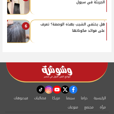
الجريئة في سيول
هل يختفي الشيب بهذه الوصفة؟ تعرف
6
على فوائد مكوناتها
instagram
tiktok
youtube
twitter
facebook
الرئيسية
دراما
سينما
مزيكا
فضائيات
فيديوهات
مرأة
مجتمع
منوعات