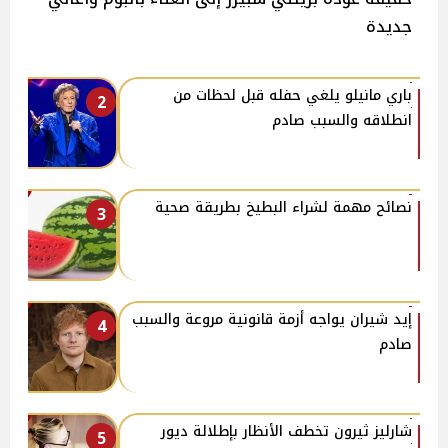
جديدة
باري مانيلو يلغي حفله قبل لحظات من
2
انطلاقه والسبب صادم
نصائح مهمة لشراء البطيخ بطريقة صحية
3
إيد شيران يواجه أزمة قانونية مروعة والسبب
4
صادم
شارليز ثيرون تخطف الأنظار بإطلالة ديور
5