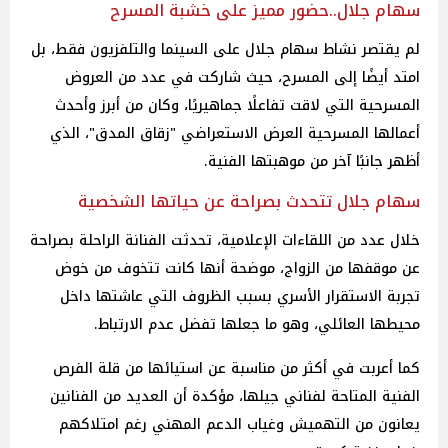
سهام جلال..حضور مميز على خشبة المسرح
لم يقتصر نشاط سهام جلال على السينما والتلفزيون فقط، بل
امتد أيضًا إلى المسرح، حيث شاركت في عدد من العروض
المسرحية التي لاقت تفاعلًا جماهيريًا، وكان من أبرز وأحدث
أعمالها المسرحية العرض الاستعراضي "زقاق المدق"، الذي
أظهر جانبًا آخر من موهبتها الفنية.
سهام جلال تتحدث بصراحة عن حياتها الشخصية
خلال عدد من اللقاءات الإعلامية، تحدثت الفنانة الراحلة بصراحة
عن موقفها من الزواج، موضحة أنها كانت تتخوف من خوض
تجربة الاستقرار الأسري بسبب الظروف التي عاشتها داخل
محيطها العائلي، وهو ما جعلها تفضل عدم الارتباط.
كما أعربت في أكثر من مناسبة عن استيائها من قلة الفرص
الفنية المتاحة لفناني جيلها، مؤكدة أن العديد من الفنانين
يعانون من التهميش وغياب الدعم المهني رغم امتلاكهم