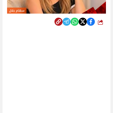
سهام جلال
شارك