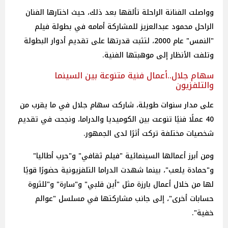
وواصلت الفنانة الراحلة تألقها بعد ذلك، حيث اختارها الفنان
الراحل محمود عبدالعزيز للمشاركة أمامه في بطولة فيلم
"النمس" عام 2000، لتثبت قدرتها على تقديم أدوار البطولة
وتلفت الأنظار إلى موهبتها الفنية.
سهام جلال..أعمال فنية متنوعة بين السينما
والتلفزيون
على مدار سنوات طويلة، شاركت سهام جلال في ما يقرب من
40 عملًا فنيًا تنوعت بين الكوميديا والدراما، ونجحت في تقديم
شخصيات مختلفة تركت أثرًا لدى الجمهور.
ومن أبرز أعمالها السينمائية "فيلم ثقافي" و"حرب أطاليا"
و"حمادة يلعب"، بينما شهدت الدراما التلفزيونية حضورًا قويًا
لها من خلال أعمال بارزة مثل "أين قلبي" و"سارة" و"للثروة
حسابات أخرى"، إلى جانب مشاركتها في مسلسل "عوالم
خفية".