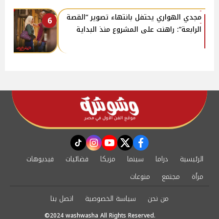
مجدي الهواري يحتفل بانتهاء تصوير “القصة
6
الرابعة”: راهنت على المشروع منذ البداية
instagram
tiktok
youtube
twitter
facebook
الرئيسية
دراما
سينما
مزيكا
فضائيات
فيديوهات
مرأة
مجتمع
منوعات
من نحن
سياسة الخصوصية
اتصل بنا
©2024 washwasha All Rights Reserved.