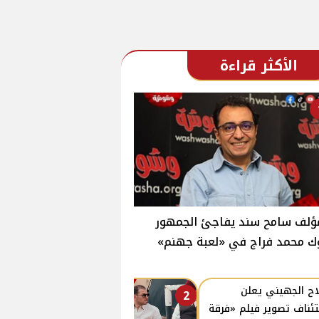
الأكثر قراءة
ؤلف سامح سند يفاجئ الجمهور
ك محمد فراج في «لعبة جهنم»
ح الجهيني يعلن
2
ئناف تصوير فيلم «فرقة