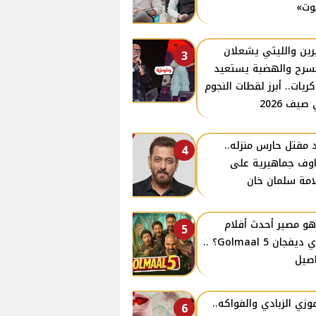
وت»
ين والليثي يشعلان
3
سرح والهضبة يستعيد
كريات.. أبرز لقطات النجوم
صيف 2026
 مقتل حارس منزله..
4
وف جماهيرية على
مة سلمان خان
هو مصير أحدث أفلام
5
أجاي ديفجان Golmaal 5؟ ..
صيل
زي الزبادي والفواكه..
6