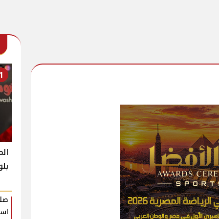
1
الم
بلو
صلا
است