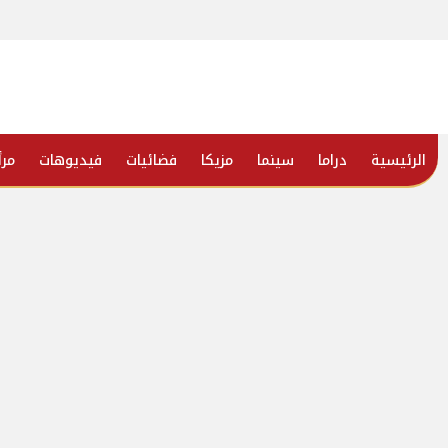
الرئيسية
دراما
سينما
مزيكا
فضائيات
فيديوهات
مرأ