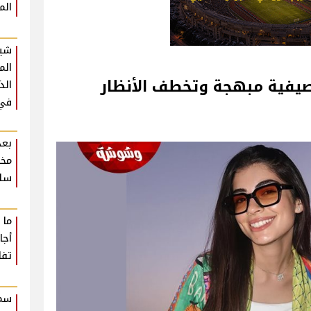
الم
شير
الم
 صيفية مبهجة وتخطف الأنظار
الذ
في 
بعد
مخا
سلا
ما 
تفا
سمو