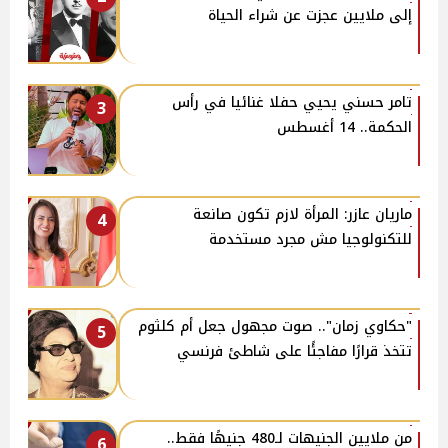
إلى ملايين عجزت عن شراء الحياة
تامر حسني يحيي حفلا غنائيا في رأس
3
الحكمة.. 14 أغسطس
ماريان عازر: المرأة لازم تكون صانعة
4
للتكنولوجيا مش مجرد مستخدمة
"حكاوي زمان".. صوت مجهول جعل أم كلثوم
5
تتخذ قرارًا مفاجئًا على شاطئ فرنسي
من ملايين الجنيهات لـ480 جنيهًا فقط..
6