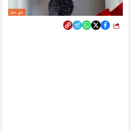
مي عمر
شارك