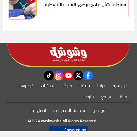
مفاجأة بشأن علاج مرضى القلب بالقسطرة
instagram
tiktok
youtube
twitter
facebook
الرئيسية
دراما
سينما
مزيكا
فضائيات
فيديوهات
مرأة
مجتمع
منوعات
من نحن
سياسة الخصوصية
اتصل بنا
©2024 washwasha All Rights Reserved.
Powered by