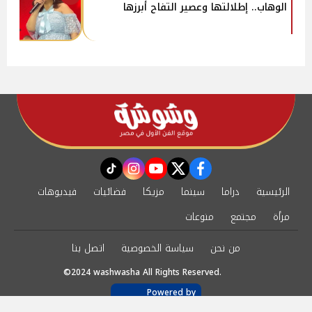
الوهاب.. إطلالتها وعصير التفاح أبرزها
instagram
tiktok
youtube
twitter
facebook
الرئيسية
دراما
سينما
مزيكا
فضائيات
فيديوهات
مرأة
مجتمع
منوعات
من نحن
سياسة الخصوصية
اتصل بنا
©2024 washwasha All Rights Reserved.
Powered by