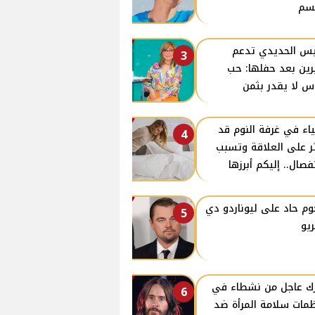
سم
س الحديدي تدعم
3
ين بعد حفلها: حب
اس لا يقدر بثمن
اء في غرفة النوم قد
4
ر على العلاقة وتسبب
نفصال.. إليكم أبرزها
م حاد على ليوناردو دي
5
ريو
ك عاجل من نشطاء في
6
مات سلامة المرأة ضد