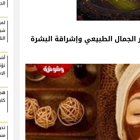
الج
لمي
شير
الجمال الطبيعي وإشراقة البشرة
الن
أشي
تؤث
الا
هجو
كاب
تحر
منظ