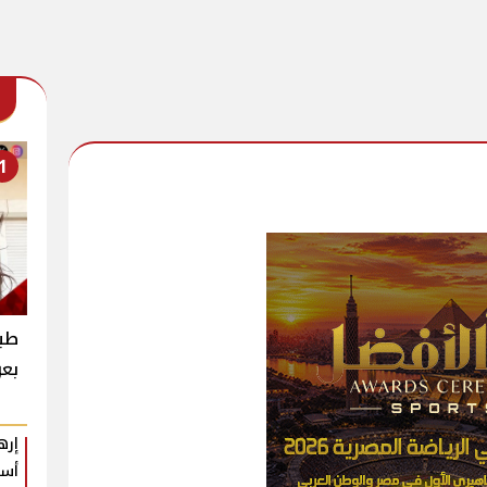
1
طبي
بعو
إره
أسب