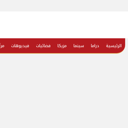
الرئيسية
دراما
سينما
مزيكا
فضائيات
فيديوهات
مرأ