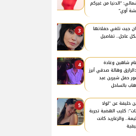
مالي: “الدنيا من غيركم
ة أوي”
ن جيت تلغي حفلاتها
3
ل عاجل.. تفاصيل
ام شاهين وغادة
4
الرازق وهالة صدقي أبرز
ر حفل شيرين عبد
هاب بالساحل
ن خليفة عن "لولا
5
نات": كليب الهضبة تجربة
مة.. والزغاريد كانت
قية