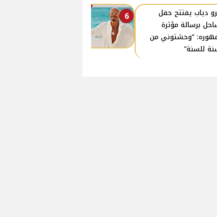
و دياب يفتتح حفل
6
احل برسالة مؤثرة
هوره: “وحشتوني من
نة للسنة”