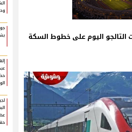
الش
وحش
جوا
 التالجو اليوم على خطوط السكة
بشك
إله
عبد
حضو
الو
لجي
الب
عظي
حقي