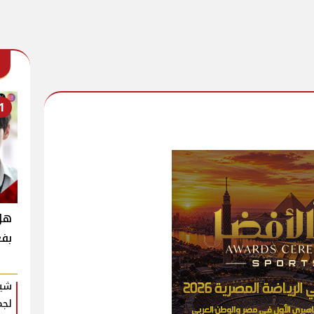
1
بفع
شير
لجم