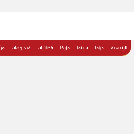
الرئيسية
دراما
سينما
مزيكا
فضائيات
فيديوهات
مرأ