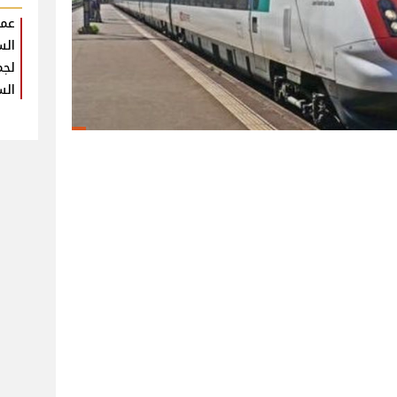
عمر
الس
لجم
الس