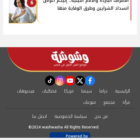
الأطراف الباردة والآلام الليلية.. إليكم أعراض
6
انسداد الشرايين وطرق الوقاية منها
instagram
tiktok
youtube
twitter
facebook
الرئيسية
دراما
سينما
مزيكا
فضائيات
فيديوهات
مرأة
مجتمع
منوعات
من نحن
سياسة الخصوصية
اتصل بنا
©2024 washwasha All Rights Reserved.
Powered by