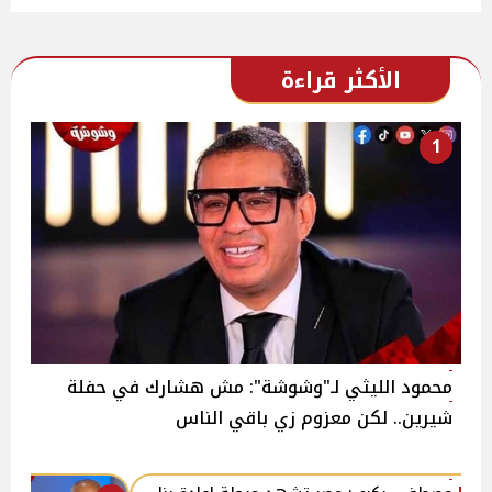
الأكثر قراءة
1
محمود الليثي لـ"وشوشة": مش هشارك في حفلة
شيرين.. لكن معزوم زي باقي الناس