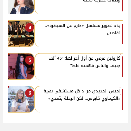
بإطلالة عصرية لافتة
بدء تصوير مسلسل «خارج عن السيطرة»..
4
تفاصيل
كارولين عزمي عن أول أجر لها: "45 ألف
5
جنيه.. والناس فهمته غلط"
لميس الحديدي من داخل مستشفى بهية:
6
«الكيماوي كابوس.. لكن الرحلة بتعدي»