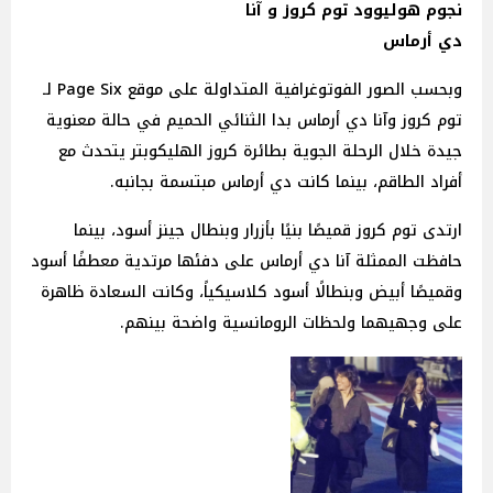
نجوم هوليوود توم كروز و آنا
دي أرماس
وبحسب الصور الفوتوغرافية المتداولة على موقع Page Six لـ
توم كروز وآنا دي أرماس بدا الثنائي الحميم في حالة معنوية
جيدة خلال الرحلة الجوية بطائرة كروز الهليكوبتر يتحدث مع
أفراد الطاقم، بينما كانت دي أرماس مبتسمة بجانبه.
ارتدى توم كروز قميصًا بنيًا بأزرار وبنطال جينز أسود، بينما
حافظت الممثلة آنا دي أرماس على دفئها مرتدية معطفًا أسود
وقميصًا أبيض وبنطالًا أسود كلاسيكياً، وكانت السعادة ظاهرة
على وجهيهما ولحظات الرومانسية واضحة بينهم.