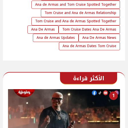
Ana de Armas and Tom Cruise Spotted Together
Tom Cruise and Ana de Armas Relationship
Tom Cruise and Ana de Armas Spotted Together
Ana De Armas
Tom Cruise Dates Ana De Armas
Ana de Armas Updates
Ana De Armas News
Ana de Armas Dates Tom Cruise
الأكثر قراءة
1