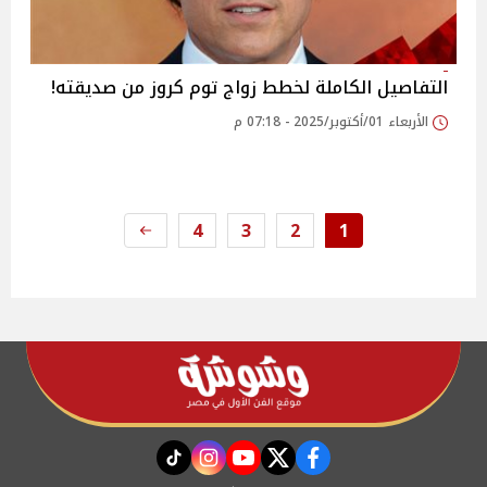
التفاصيل الكاملة لخطط زواج توم كروز من صديقته!
الأربعاء 01/أكتوبر/2025 - 07:18 م
4
3
2
1
instagram
tiktok
youtube
twitter
facebook