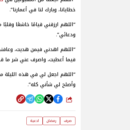
خطايانا، وبارك لنا في أعمارنا”.
“اللهم ارزقني قيامًا خاشعًا وقلبًا 
ودعائي”.
“اللهم اهدني فيمن هديت، وعافني
فيما أعطيت، واصرف عني شر ما ق
“اللهم اجعل لي في هذه الليلة م
وأصلح لي شأني كله”.
شارك
صرف
رمضان
ادعية