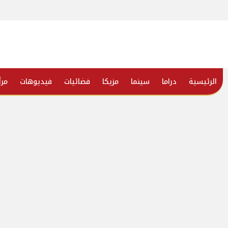
الرئيسية
دراما
سينما
مزيكا
فضائيات
فيديوهات
مرأ