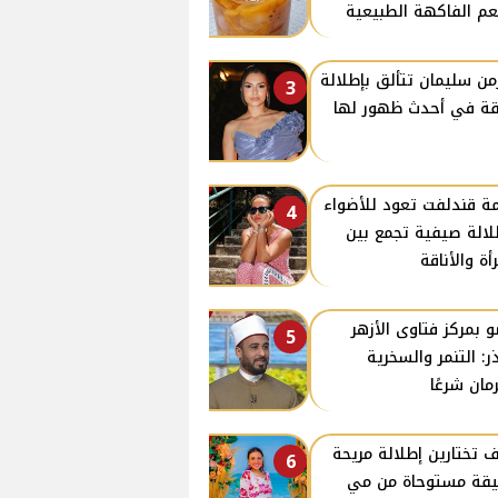
م الفاكهة الطبيعية
من سليمان تتألق بإطلالة
3
قة في أحدث ظهور لها
ة قندلفت تعود للأضواء
4
لالة صيفية تجمع بين
رأة والأناقة
 بمركز فتاوى الأزهر
5
ر: التنمر والسخرية
مان شرعًا
 تختارين إطلالة مريحة
6
يقة مستوحاة من مي