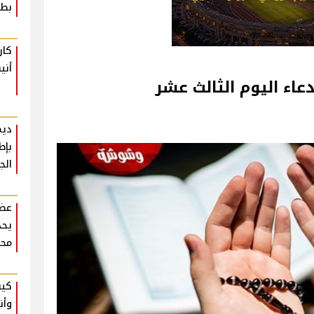
بطع
كار
أني
عاء اليوم الثالث عشر
ديم
بإط
الج
عضو
يحذ
محر
كيف
وأن