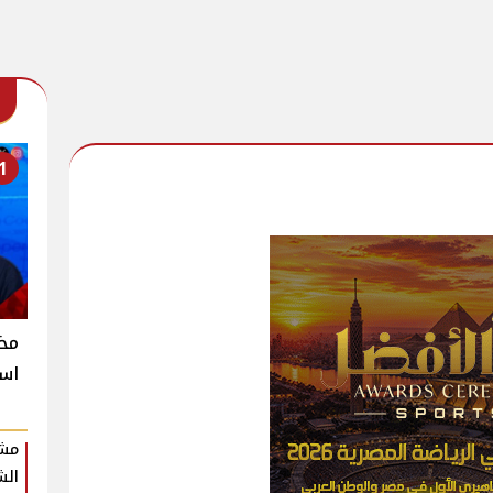
1
است
مشر
الش