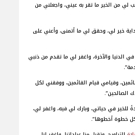
ب لي من الخير ما تقر به عيني، واجعلني من
بداية خير لي، وحقق لي ما أتمنى، وأعني على
في الدنيا والآخرة، واغفر لي ما تقدم من ذنبي
مة”.
ائمين، وقيامي قيام القائمين، ووفقني لكل
ك الصالحين”.
ةً للخير في حياتي، وبارك لي فيه، واغفر لي،
كل خطوة أخطوها”.
اة
التراويح، وتقبل منا عباداتنا، واغفر لنا