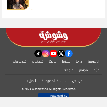
instagram
tiktok
youtube
twitter
facebook
الرئيسية
دراما
سينما
مزيكا
فضائيات
فيديوهات
مرأة
مجتمع
منوعات
من نحن
سياسة الخصوصية
اتصل بنا
©2024 washwasha All Rights Reserved.
Powered by