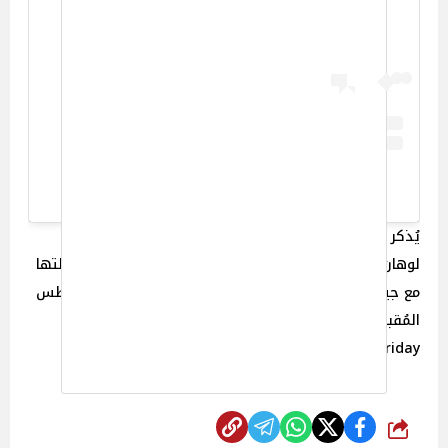
A post shared by Lindsay Lohan (@lindsaylohan)
يُذكر أنه على الصعيد الفني لـ الممثلة الأمريكية ليندسي
لوهان تنتظر عرض فيلمها الجديد “Freaky Friday 2” بطولتها
مع جيمي لي كيرتس المُقرر عرضه بالسينمات في 8 أغسطس
المُقبل 2025، والفيلم هو الجزء الثاني من فيلم “Freaky
Friday” الذي قدمته لوهان و لي كرتيس في عام 2006.
شارك