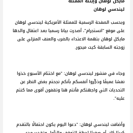
مايكل لوهان وإبنته الممثلة
ليندسي لوهان
وبحسب الصفحة الرسمية للممثلة الأمريكية ليندسي لوهان
على موقع "انستجرام"، أصدرت بيانا رسميا بعد اعتقال والدها
مايكل لوهان بتهمة الاعتداء بالضرب والعنف المنزلي على
زوجته السابقة كيت ميجور.
وجاء في منشور ليندسي لوهان: "مع اختتام الأسبوع خذوا
نفسًا عميقًا وذكِّروا أنفسكم بأنكم نجحتم بغض النظر عن
التحديات التي واجهتكم فأنتم هنا وتقفون أقوى مما كنتم
عليه".
وأضافت ليندسي لوهان: "دعوا اليوم يكون احتفالًا بالتقدم
كبيرًا كان أم صغيرًا لحظة للتوقف والتأمل وتقدير مدى