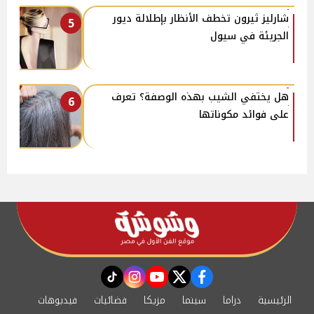
شارليز ثيرون تخطف الأنظار بإطلالة ديور
5
الجريئة في سيول
هل يختفي الشيب بهذه الوصفة؟ تعرف
6
على فوائد مكوناتها
instagram
tiktok
youtube
twitter
facebook
الرئيسية
دراما
سينما
مزيكا
فضائيات
فيديوهات