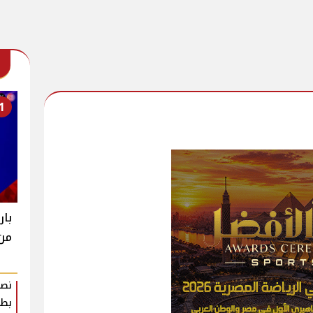
1
بار
من 
نصا
بطر