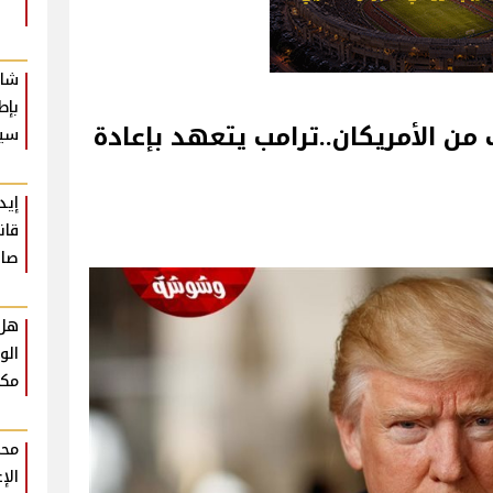
شار
بإط
من الأمريكان..ترامب يتعهد بإعادة
سي
إيد
قان
صاد
هل 
الو
مكو
محم
الإ