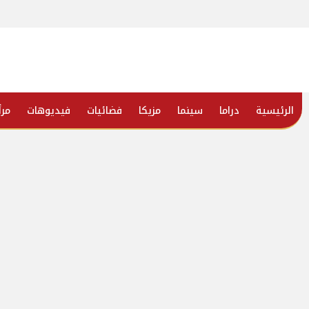
الرئيسية
دراما
سينما
مزيكا
فضائيات
فيديوهات
مرأ