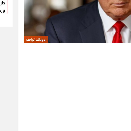
طرا
ورس
دونالد ترامب