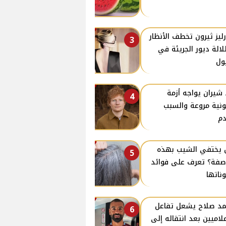
ليز ثيرون تخطف الأنظار
3
لالة ديور الجريئة في
ول
 شيران يواجه أزمة
4
ونية مروعة والسبب
م
يختفي الشيب بهذه
5
صفة؟ تعرف على فوائد
ناتها
د صلاح يشعل تفاعل
6
علاميين بعد انتقاله إلى