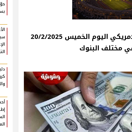
حوّ
بسي
الأ
تعرف على سعر الدولار الامريكي اليوم الخميس 20/2/2025
سيد
الإ
في مختلف البنوك
الت
دلي
كرو
وال
أحم
إطل
الس
الم