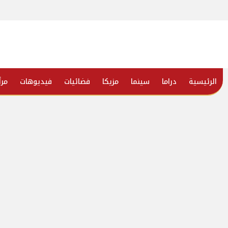
الرئيسية
دراما
سينما
مزيكا
فضائيات
فيديوهات
مرأ