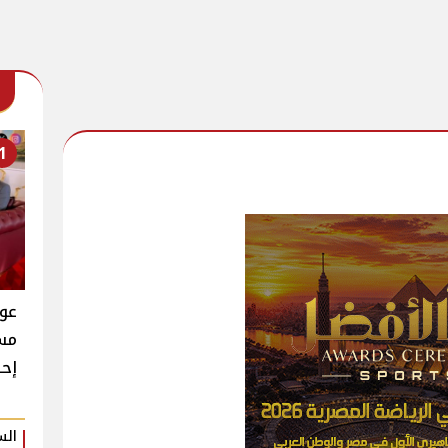
1
عود
مسل
إح
الس