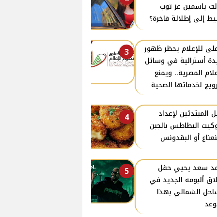
لت ياسمين عز توب
ط إلى إطلالة فاخرة؟
على للإعلام يحظر ظهور
3
ة أسترالية في وسائل
علام المصرية.. ويمنع
رويج لخدماتها الصحية
ل المبتدئين لإعداد
4
كيت البطاطس بالجبن
نعناع أو البقدونس
د سعد يحيي حفل
5
اق ألبومه الجديد في
احل الشمالي بهذا
وعد