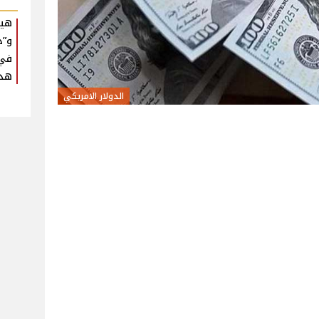
هيف
و”د
في 
هذا
الدولار الامريكي