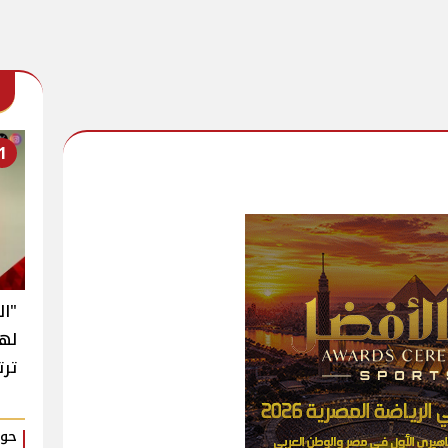
1
"ال
له
ترت
حوا