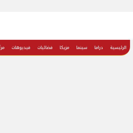
الرئيسية
دراما
سينما
مزيكا
فضائيات
فيديوهات
مرأ