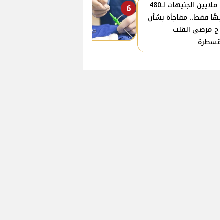
من ملايين الجنيهات لـ480
6
هًا فقط.. مفاجأة بشأن
ج مرضى القلب
قسطرة