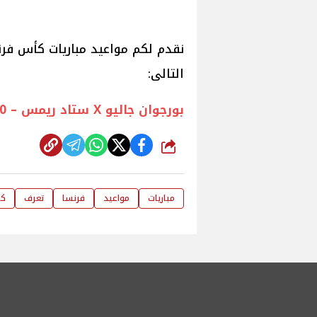
نقدم لكم مواعيد مباريات كأس فرن
التالى:
بورجوان جاليو X ستاد ريمس – 10 مساء
شارك
مباريات
مواعيد
فرنسا
تعرف
ك