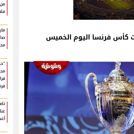
من 
ملا
مار
ت كأس فرنسا اليوم الخميس
صان
مجر
"حك
مجه
قرا
فر
تام
أغ