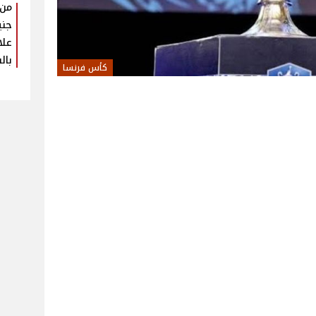
جني
علا
بال
كأس فرنسا