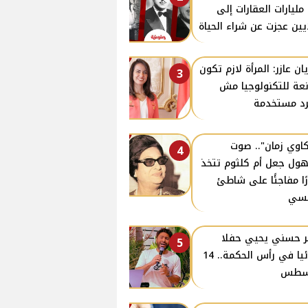
مليارات العقارات إلى
يين عجزت عن شراء الحياة
يان عازر: المرأة لازم تكون
3
عة للتكنولوجيا مش
د مستخدمة
اوي زمان".. صوت
4
ول جعل أم كلثوم تتخذ
رًا مفاجئًا على شاطئ
نسي
ر حسني يحيي حفلا
5
غنائيا في رأس الحكمة.. 14
سطس