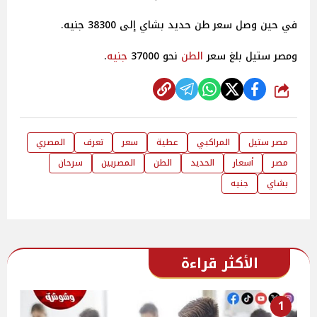
في حين وصل سعر طن حديد بشاي إلى 38300 جنيه.
ومصر ستيل بلغ سعر
الطن
نحو 37000
جنيه
.
شارك
مصر ستيل
المراكبي
عطية
سعر
تعرف
المصري
مصر
أسعار
الحديد
الطن
المصريين
سرحان
بشاي
جنيه
الأكثر قراءة
1