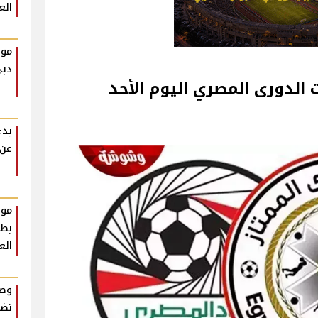
الع
موع
دب
 الدورى المصري اليوم الأحد
بدء
عن 
موع
بطو
الع
وصف