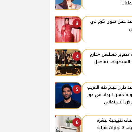
مليات
د حفل نجوى كرم في
3
ي
 تصوير مسلسل «خارج
4
السيطرة».. تفاصيل
د طرح فيلم طه الغريب
5
لة حسن الرداد في دور
رض السينمائي
ات طبيعية لبشرة
6
نضرة.. 3 تونرات منزلية