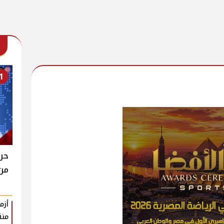
1
حرا
من
أزم
منة