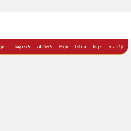
الرئيسية
دراما
سينما
مزيكا
فضائيات
فيديوهات
مرأ