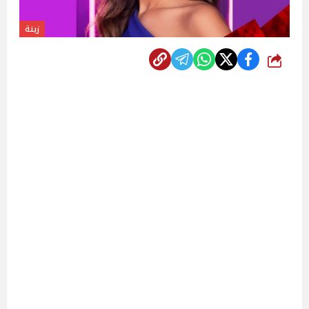
زينة
شارك