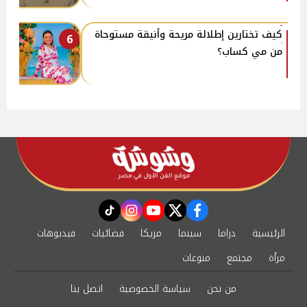
كيف تختارين إطلالة مريحة وأنيقة مستوحاة
6
من مي كساب؟
instagram
tiktok
youtube
twitter
facebook
الرئيسية
دراما
سينما
مزيكا
فضائيات
فيديوهات
مرأة
مجتمع
منوعات
من نحن
سياسة الخصوصية
اتصل بنا