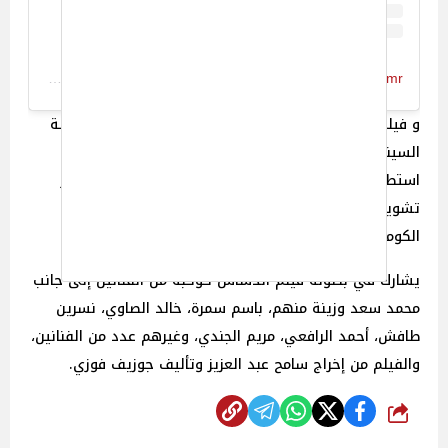
A post shared by Norhan Amr نورهان عمرو (@by_norhanamr)
و فيلم الدشاش بمثابة عودة للفنان محمد سعد إلى شاشة
السينما بعد غياب 6 سنوات عن الأعمال السينمائية، حيث
استطاع التغيير من جلده في أحداثه وجاء الفيلم في إطار
تشويقي ممزوج بالأكشن وهو ما يختلف عن الأعمال
الكوميدية التي يقدمها وكان اعتاد عليها الجمهور.
يشارك في بطولة فيلم الدشاش كوكبة من الفنانين إلى جانب
محمد سعد وزينة منهم، باسم سمرة، خالد الصاوي، نسرين
طافش، أحمد الرافعي، مريم الجندي، وغيرهم عدد من الفنانين،
والفيلم من إخراج سامح عبد العزيز وتأليف جوزيف فوزي.
شارك