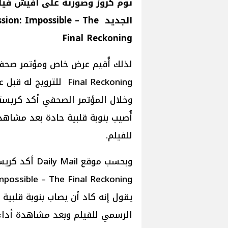
توم كروز وصورته على أفيش فيل
الجديد sion: Impossible – The
Final Reckoning
Final Reckoning للتر
وخلال المؤتمر الصحفي أكد كريستو
أُصيب بنوبة قلبية حادة بعد مشا
للفيلم.
يقول إنه كاد أن يصاب بنوبة قلبي
الرسمي للفيلم وبعد مشاهدة أداء 