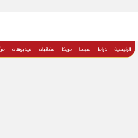
الرئيسية
دراما
سينما
مزيكا
فضائيات
فيديوهات
مرأ