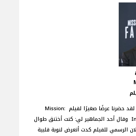
M
قال المخرج كريستوفر ماك كويري: لقد حضرنا عرضًا صغيرًا لفيلم Mission:
Impossible – The Final Reckoning وقال أحد الجماهير لي: كنت أختنق طوال
 الرسمي للفيلم كدت أتعرض لنوبة قلبية