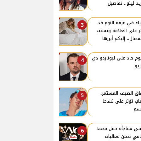
يد ليتو.. تفاصيل
اء في غرفة النوم قد
3
ر على العلاقة وتسبب
نفصال.. إليكم أبرزها
م حاد على ليوناردو دي
4
ريو
اق الصيف المستمر..
5
اب تؤثر على نشاط
سم
ي مفاجأة حفل محمد
6
قي ضمن فعاليات