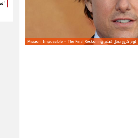
"سع
توم كروز بطل فيلم Mission: Impossible – The Final Reckoning