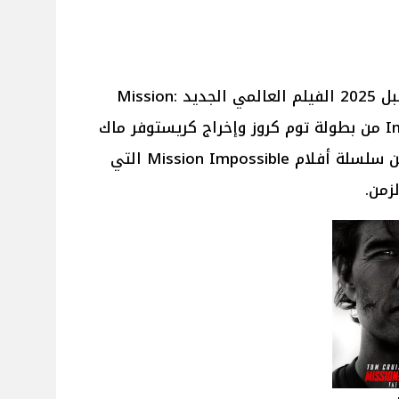
يُعرض بالسينمات في 23 مايو المُقبل 2025 الفيلم العالمي الجديد Mission:
Impossible – The Final Reckoning من بطولة توم كروز وإخراج كريستوفر ماك
كويري، وهو الجزء الثامن والأخير من سلسلة أفلام Mission Impossible التي
زمن.