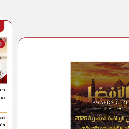
1
طبي
بعو
تحر
منظ