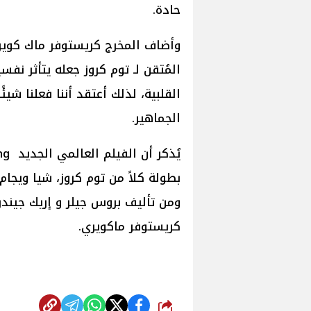
حادة.
وأضاف المخرج كريستوفر ماك كوير
المُتقن لـ توم كروز جعله يتأثر نفس
القلبية، لذلك أعتقد أننا فعلنا شيئ
الجماهير.
بطولة كلاً من توم كروز، شيا ويجام
ومن تأليف بروس جيلر و إريك جيند
كريستوفر ماكويري.
شارك