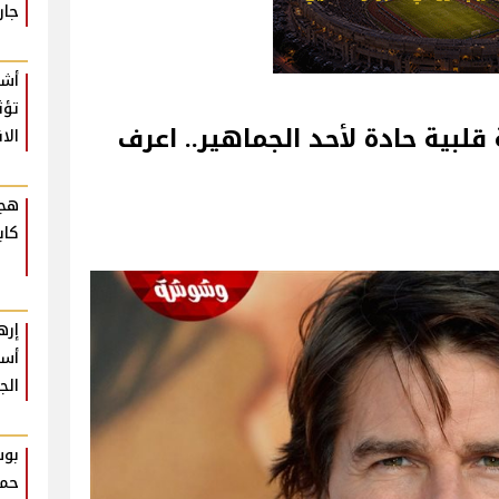
جار
أشي
تؤث
لبية حادة لأحد الجماهير.. اعرف
الا
هجو
كاب
إره
أسب
الج
بوس
حما