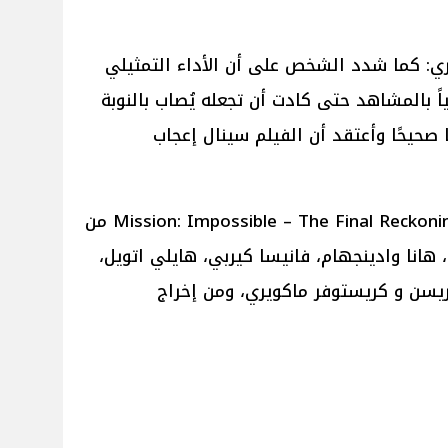
ي: كما شدد الشخص على أن الأداء التمثيلي
ياً بالمشاهد حتى كادت أن تجعله يُصاب بالنوبة
ًا صحيحًا وأعتقد أن الفيلم سينال إعجاب
يُذكر أن الفيلم العالمي الجديد Mission: Impossible – The Final Reckoning من
، هانا وادينجهام، فانيسا كيربي، هايلي اتويل،
ريسن و كريستوفر ماكويري، ومن إخراج