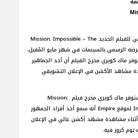
مه
Mis
لذلك أُقيم عرض خاص ومؤتمر صحفي للفيلم الجديد Mission: Impossible – The
ويج له قبل عرضه الرسمي بالسينمات في شهر مايو المُقبل،
فر ماك كويري مخرج الفيلم أن أحد الجماهير
هدة مشاهد الأكشن في الإعلان التشويقي
وبحسب موقع Daily Mail أكد كريستوفر ماك كويري مخرج فيلم Mission:
Impossible – The Final Reckoning لموقع Empire أنه سمع أحد أفراد الجمهور
ة أثناء مشاهدة مشهد أكشن عالي في الإعلان
توم كروز فيه.