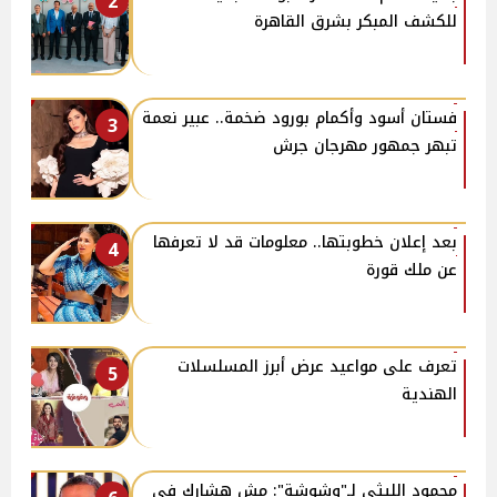
2
للكشف المبكر بشرق القاهرة
فستان أسود وأكمام بورود ضخمة.. عبير نعمة
3
تبهر جمهور مهرجان جرش
بعد إعلان خطوبتها.. معلومات قد لا تعرفها
4
عن ملك قورة
تعرف على مواعيد عرض أبرز المسلسلات
5
الهندية
محمود الليثي لـ"وشوشة": مش هشارك في