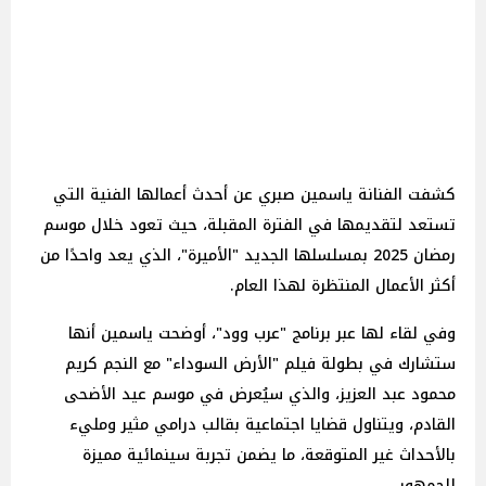
كشفت الفنانة ياسمين صبري عن أحدث أعمالها الفنية التي
تستعد لتقديمها في الفترة المقبلة، حيث تعود خلال موسم
رمضان 2025 بمسلسلها الجديد "الأميرة"، الذي يعد واحدًا من
أكثر الأعمال المنتظرة لهذا العام.
وفي لقاء لها عبر برنامج "عرب وود"، أوضحت ياسمين أنها
ستشارك في بطولة فيلم "الأرض السوداء" مع النجم كريم
محمود عبد العزيز، والذي سيُعرض في موسم عيد الأضحى
القادم، ويتناول قضايا اجتماعية بقالب درامي مثير ومليء
بالأحداث غير المتوقعة، ما يضمن تجربة سينمائية مميزة
للجمهور.