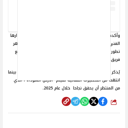
A post shared by ArabWood (@arabwoodtv)
وأكدت ياسمين أن العملان يمثلان محطات هامة في مشوارها
الفني، حيث تسعى لتقديم شخصيات جديدة ومختلفة تظهر
تطور أدائها وتنوع اختياراتها، وعبّرت عن حماسها للعمل مع
فريق متميز في كلا المشروعين.
يُذكر أن ياسمين صبري تستعد حاليًا لبدء تصوير "الأميرة"، بينما
انتهت من التحضيرات النهائية لفيلم "الأرض السوداء"، الذي
من المنتظر أن يحقق نجاحا خلال عام 2025.
شارك