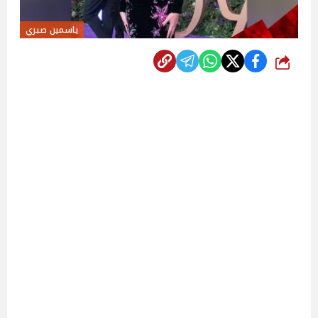
ياسمين صبري
شارك