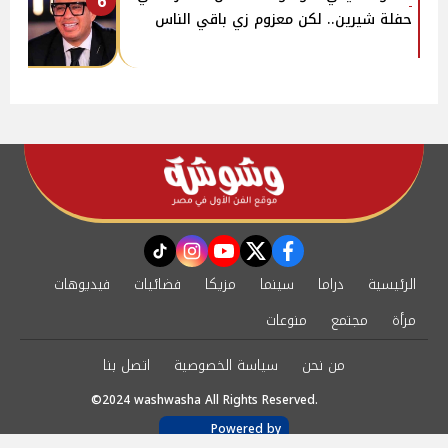
6
حفلة شيرين.. لكن معزوم زي باقي الناس
instagram
tiktok
youtube
twitter
facebook
الرئيسية
دراما
سينما
مزيكا
فضائيات
فيديوهات
مرأة
مجتمع
منوعات
من نحن
سياسة الخصوصية
اتصل بنا
©2024 washwasha All Rights Reserved.
Powered by