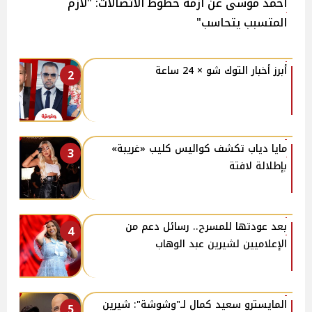
أحمد موسى عن أزمة خطوط الاتصالات: "لازم
المتسبب يتحاسب"
أبرز أخبار التوك شو × 24 ساعة
2
مايا دياب تكشف كواليس كليب «غريبة»
3
بإطلالة لافتة
بعد عودتها للمسرح.. رسائل دعم من
4
الإعلاميين لشيرين عبد الوهاب
المايسترو سعيد كمال لـ"وشوشة": شيرين
5