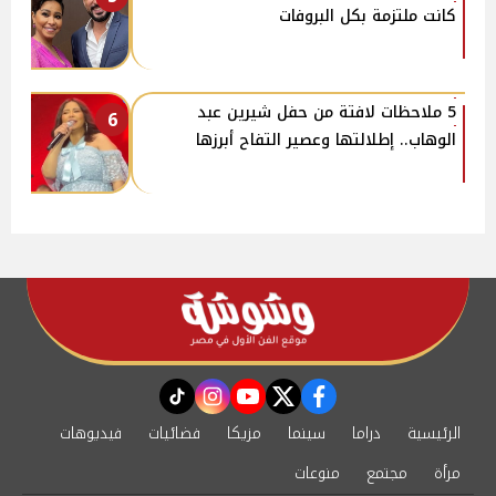
كانت ملتزمة بكل البروفات
5 ملاحظات لافتة من حفل شيرين عبد
6
الوهاب.. إطلالتها وعصير التفاح أبرزها
instagram
tiktok
youtube
twitter
facebook
الرئيسية
دراما
سينما
مزيكا
فضائيات
فيديوهات
مرأة
مجتمع
منوعات