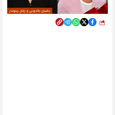
جاستن بالدوني و رايان رينولدز
شارك