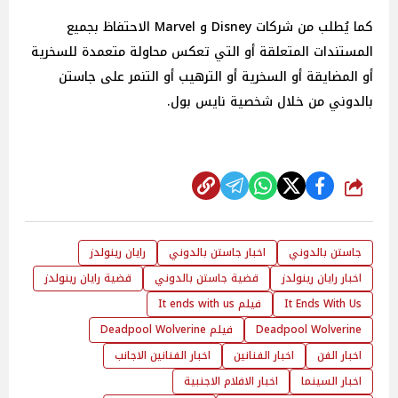
كما يُطلب من شركات Disney و Marvel الاحتفاظ بجميع
المستندات المتعلقة أو التي تعكس محاولة متعمدة للسخرية
أو المضايقة أو السخرية أو الترهيب أو التنمر على جاستن
بالدوني من خلال شخصية نايس بول.
شارك
جاستن بالدوني
اخبار جاستن بالدوني
رايان رينولدز
اخبار رايان رينولدز
قضية جاستن بالدوني
قضية رايان رينولدز
It Ends With Us
فيلم It ends with us
Deadpool Wolverine
فيلم Deadpool Wolverine
اخبار الفن
اخبار الفنانين
اخبار الفنانين الاجانب
اخبار السينما
اخبار الافلام الاجنبية