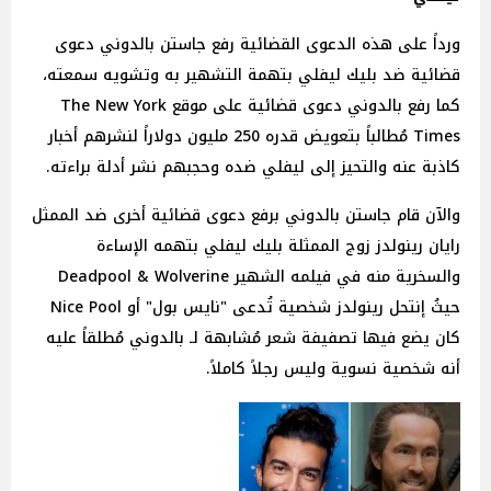
ورداً على هذه الدعوى القضائية رفع جاستن بالدوني دعوى
قضائية ضد بليك ليفلي بتهمة التشهير به وتشويه سمعته،
كما رفع بالدوني دعوى قضائية على موقع The New York
Times مُطالباً بتعويض قدره 250 مليون دولاراً لنشرهم أخبار
كاذبة عنه والتحيز إلى ليفلي ضده وحجبهم نشر أدلة براءته.
والآن قام جاستن بالدوني برفع دعوى قضائية أخرى ضد الممثل
رايان رينولدز زوج الممثلة بليك ليفلي بتهمه الإساءة
والسخرية منه في فيلمه الشهير Deadpool & Wolverine
حيثُ إنتحل رينولدز شخصية تُدعى "نايس بول" أو Nice Pool
كان يضع فيها تصفيفة شعر مُشابهة لـ بالدوني مُطلقاً عليه
أنه شخصية نسوية وليس رجلاً كاملاً.