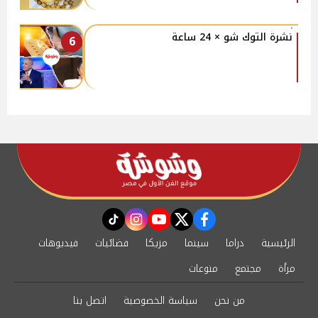
نشرة التوك شو × 24 ساعة
6
instagram
tiktok
youtube
twitter
facebook
الرئيسية
دراما
سينما
مزيكا
فضائيات
فيديوهات
مرأة
مجتمع
منوعات
من نحن
سياسة الخصوصية
اتصل بنا