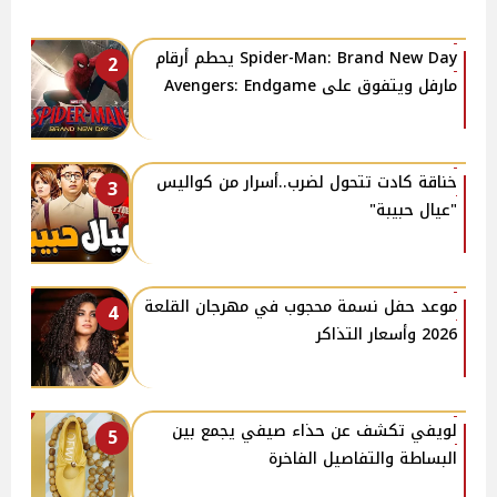
Spider-Man: Brand New Day يحطم أرقام
2
مارفل ويتفوق على Avengers: Endgame
خناقة كادت تتحول لضرب..أسرار من كواليس
3
"عيال حبيبة"
موعد حفل نسمة محجوب في مهرجان القلعة
4
2026 وأسعار التذاكر
لويفي تكشف عن حذاء صيفي يجمع بين
5
البساطة والتفاصيل الفاخرة