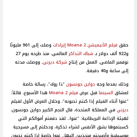
حقق
فيلم الأنيميشن Moana 2
إيرادات
وصلت إلى 961 مليونًا
و922 ألف دولار بـ
شباك التذاكر
العالمى، منذ طرحه يوم 27
نوفمبر الماضى، العمل من إنتاج
شركة ديزنى
، ووصلت مدته
إلى ساعة و40 دقيقة.
وذلك بعدما وجه
دواين جونسون
"ذا روك"، رسالة خاصة
لعشاق
السينما
قبل عرض
فيلم Moana 2
هذا الأسبوع، قائلاً:
"غنوا أثناء الفيلم إذا كنتم تحبونه"، وخلال العرض الأول لفيلم
ديزني
في المملكة المتحدة، قال النجم الكبير دواين جونسون،
لهيئة الإذاعة البريطانية: "غنوا.. لقد دفعتم أموالكم التي
كسبتموها بشق الأنفس لشراء تذكرة، ودخلتم إلى مسرحية
موسيقية وأصبحتم منجذبين إليها.. غنوا خاصة إذا كنتم تحبون