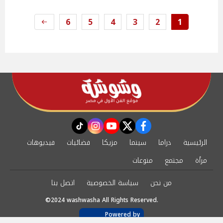
6
5
4
3
2
1
instagram
tiktok
youtube
twitter
facebook
الرئيسية
دراما
سينما
مزيكا
فضائيات
فيديوهات
مرأة
مجتمع
منوعات
من نحن
سياسة الخصوصية
اتصل بنا
©2024 washwasha All Rights Reserved.
Powered by