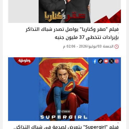
فيلم "صقر وكناريا" يواصل تصدر شباك التذاكر
بإيرادات تتخطى 37 مليون جنيه
الجمعة 03/يوليو/2026 - 02:06 م
فيلم "Supergirl" يتعرض لصدمة في شباك التذاكر..