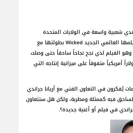
راندي شعبية واسعة في الولايات المتحدة
الأمريكية ودول العالم بعد عرض فيلمها العالمي الجديد Wicked بطولتها مع
 وهو الفيلم لذي نجح نجاحاً ساحقاً حتى وصلت
اً إلى 654.8 مليون دولاراً أمريكياً متفوقاً على ميزانية إنتاجه التي
ات يُفكرون في التعاون الفني مع أريانا جراندي
سبب نجاحها الساحق فيه كممثلة ومطربة، ولكن هل ستتعاون
جراندي في فيلم أو أغنية جديدة؟.