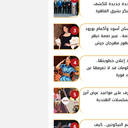
دة جديدة للكشف
بكر بشرق القاهرة
ان أسود وأكمام بورود
3
ة.. عبير نعمة تبهر
ور مهرجان جرش
 إعلان خطوبتها..
4
ومات قد لا تعرفها عن
 قورة
ف على مواعيد عرض أبرز
5
سلسلات الهندية
 النيكوتين.. كيف
6