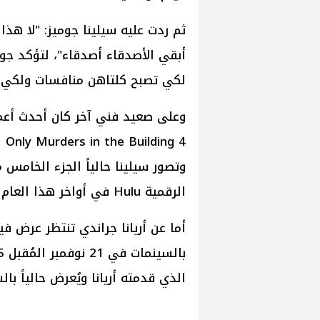
ثم ردت عليه سيلينا جوميز: "لا هذا
أبقي الأصدقاء أصدقاء"، لتؤكد جومي
لكي تصبح كلتاهن منافسات ولكي ل
وتصور سيلينا حالياً الجزء الخام
الرقمية Hulu في أواخر هذا العام 2025.
الذي قدمته أريانا ويُعرض حالياً ب