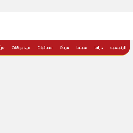
الرئيسية
دراما
سينما
مزيكا
فضائيات
فيديوهات
مرأ