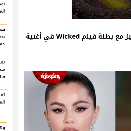
بوح
الم
فست
حقيقة تعاون سيلينا جوميز مع بطلة فيلم Wicked في أغنية
ضخم
جمه
بعد
معل
ملك
تعر
الم
وهم