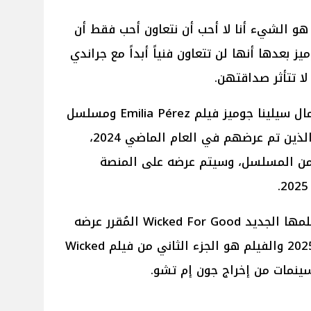
 هو الشيء أنا لا أحب أن نتعاون أحب فقط أن
ز بعدها أنها لن تتعاون فنياً أبداً مع جراندي
ا تتأثر صداقتهن.
وعلى صعيد فني آخر كان أحدث أعمال سيلينا جوميز فيلم Emilia Pérez ومسلسل
4 Only Murders in the Building الذين تم عرضهم في العام الماضي 2024،
س من المسلسل، وسيتم عرضه على المنصة
أما عن أريانا جراندي تنتظر عرض فيلمها الجديد Wicked For Good المُقرر عرضه
بالسينمات في 21 نوفمبر المُقبل 2025 والفيلم هو الجزء الثاني من فيلم Wicked
السينمات من إخراج جون إم تشو.