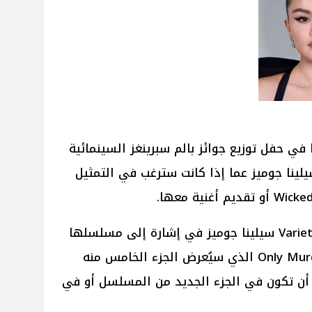
 أثناء وجودها في حفل توزيع جوائز بالم سبرينغز السينمائية
ئلت الفنانة سيلينا جوميز عما إذا كانت سترغب في التمثيل
حيثُ سأل مارك مالكين من موقع Variety سيلينا جوميز في إشارة إلى مسلسلها
الناجح عالمياً Only Murders in the Building الذي سيُعرض الجزء الخامس منه
دي أن تكون في الجزء الجديد من المسلسل أو في