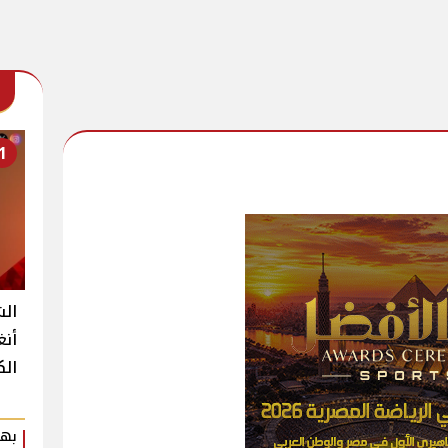
1
الش
أنغ
الك
بهي