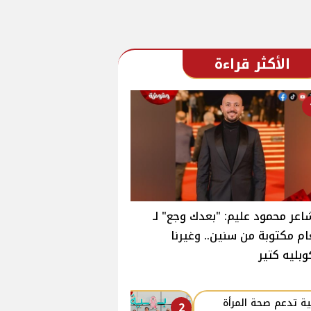
الأكثر قراءة
اعر محمود عليم: "بعدك وجع" لـ
ام مكتوبة من سنين.. وغيرنا
وبليه كتير
ة تدعم صحة المرأة
2