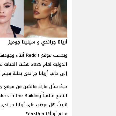
أريانا جراندي و سيلينا جوميز
وبحسب موقع Reddit
الدولية لعام 2025 سُ
إلى جانب أريانا جراندي بطلة فيلم Wicked أو تقديم أغنية معها.
قريباً، هل عرضتِ على أريانا جران
فيلم أو أغنية قادمة؟