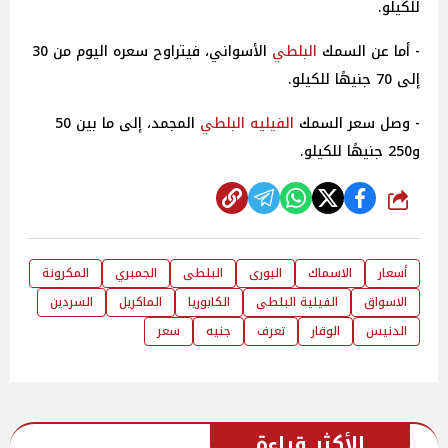
للكيلو.
- أما عن السمك
البلطي
الأسواني، فيتراوح سعره اليوم من 30
إلى 70 جنيهًا للكيلو.
- وصل سعر السمك
الفيليه البلطي
المجمد، إلى ما بين 50
و250 جنيهًا للكيلو.
شارك
أسعار
الاسماك
البورى
البلطى
الجمبري
المكرونة
الاسواق
الفيلية البلطى
الكابوريا
الماكريل
السردين
الدنيس
الوقار
تعرف
جنيه
سعر
الأكثر قراءة