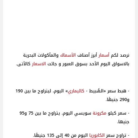
نرصد لكم
أسعار
أبرز أصناف
الأسماك
والمأكولات البحرية
بالاسواق اليوم الأحد بسوق العبور و جائت
الاسعار
كالأتى.
- هبط سعر «السُّبيط -
كاليماري
» اليوم، ليتراوح ما بين 190
و290 جنيهًا.
- سعر كيلو
مكرونة
سويسي اليوم، يتراوح ما بين 75 و95
جنيها.
- تراوح سعر
الكابوريا
اليوم من 40 إلى 135 جنيهًا.