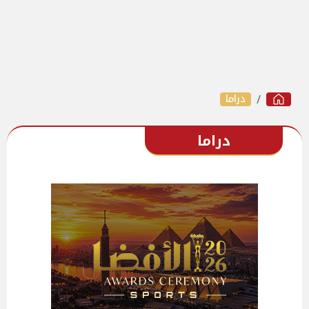
دراما
دراما