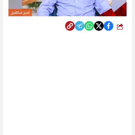
أمير شاهين
شارك