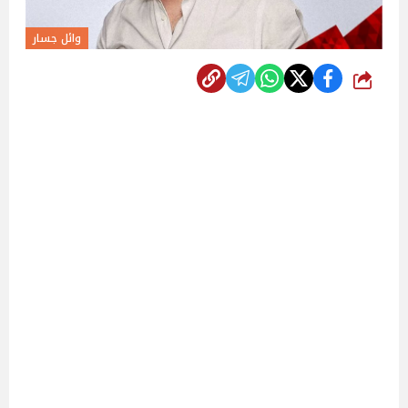
وائل جسار
شارك