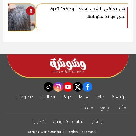
هل يختفي الشيب بهذه الوصفة؟ تعرف
6
على فوائد مكوناتها
instagram
tiktok
youtube
twitter
facebook
الرئيسية
دراما
سينما
مزيكا
فضائيات
فيديوهات
مرأة
مجتمع
منوعات
من نحن
سياسة الخصوصية
اتصل بنا
©2024 washwasha All Rights Reserved.