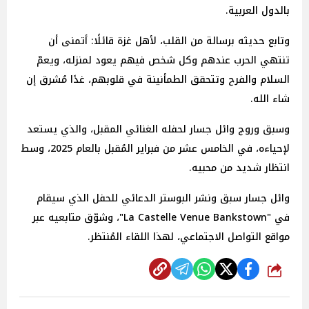
بالدول العربية.
وتابع حديثه برسالة من القلب، لأهل غزة قائلًا: أتمنى أن
تنتهي الحرب عندهم وكل شخص فيهم يعود لمنزله، ويعمّ
السلام والفرح وتتحقق الطمأنينة في قلوبهم، غدًا مُشرق إن
شاء الله.
وسبق وروج وائل جسار لحفله الغنائي المقبل، والذي يستعد
لإحياءه، في الخامس عشر من فبراير المُقبل بالعام 2025، وسط
انتظار شديد من محبيه.
وائل جسار سبق ونشر البوستر الدعائي للحفل الذي سيقام
في "La Castelle Venue Bankstown"، وشوّق متابعيه عبر
مواقع التواصل الاجتماعي، لهذا اللقاء المُنتظر.
شارك