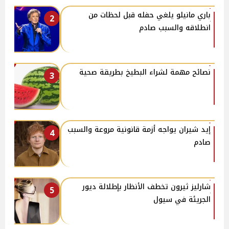
باري مانيلو يلغي حفله قبل لحظات من
2
انطلاقه والسبب صادم
نصائح مهمة لشراء البطيخ بطريقة صحية
3
إيد شيران يواجه أزمة قانونية مروعة والسبب
4
صادم
شارليز ثيرون تخطف الأنظار بإطلالة ديور
5
الجريئة في سيول