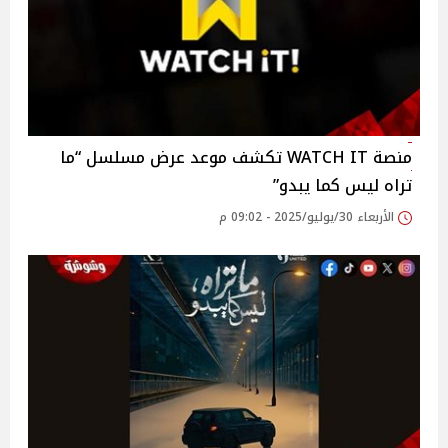
منصة WATCH IT تكشف موعد عرض مسلسل “ما
تراه ليس كما يبدو”
الأربعاء 30/يوليو/2025 - 09:02 م