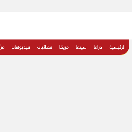
الرئيسية
دراما
سينما
مزيكا
فضائيات
فيديوهات
مرأ