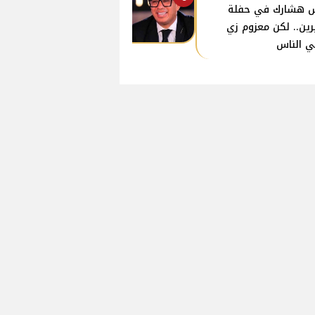
 هشارك في حفلة
ين.. لكن معزوم زي
ي الناس