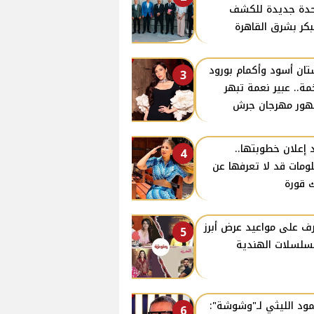
دة جديدة للكشف
بكر بشرق القاهرة
ان أسود وأكمام بورود
3
ة.. عبير نعمة تبهر
ور مهرجان جرش
 إعلان خطوبتها..
4
ومات قد لا تعرفها عن
 قورة
ف على مواعيد عرض أبرز
5
سلسلات الهندية
ود الليثي لـ"وشوشة":
6