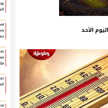
بوح
الم
فست
ليوم الأحد
ضخم
جمه
بعد
معل
ملك
تعر
الم
محم