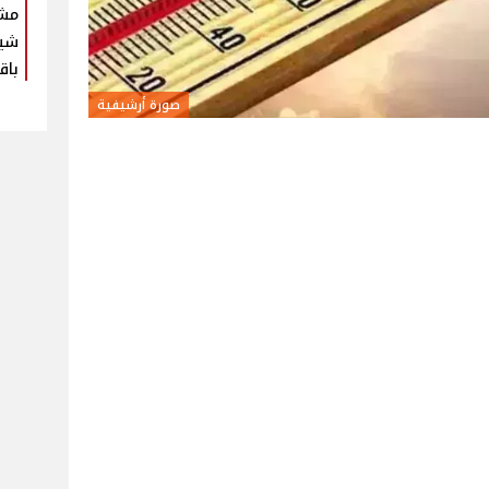
مش
شير
باق
صورة أرشيفية