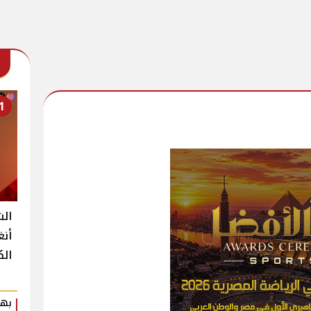
1
الش
أنغ
الك
بهي