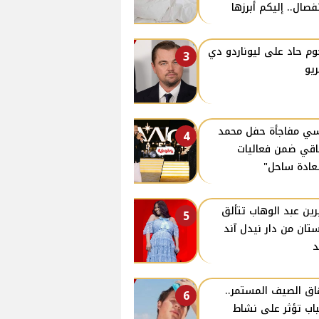
نفصال.. إليكم أبرزها
م حاد على ليوناردو دي
3
ريو
ي مفاجأة حفل محمد
4
قي ضمن فعاليات
ادة ساحل"
ين عبد الوهاب تتألق
5
تان من دار نيدل آند
د
اق الصيف المستمر..
6
اب تؤثر على نشاط