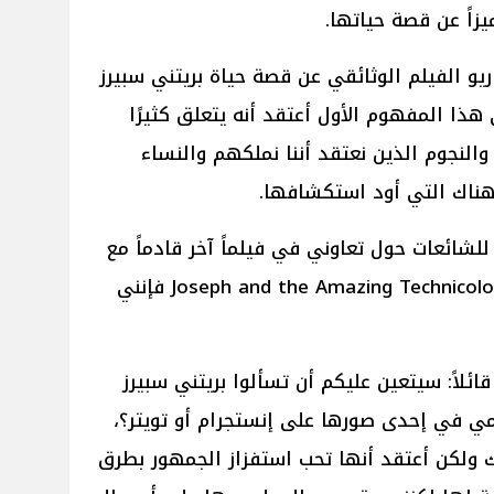
يزاً عن قصة حياتها.
و الفيلم الوثائقي عن قصة حياة بريتني سبيرز
 هذا المفهوم الأول أعتقد أنه يتعلق كثيرًا
والنجوم الذين نعتقد أننا نملكهم والنساء
 هناك التي أود استكشافها.
للشائعات حول تعاوني في فيلماً آخر قادماً مع
بريتني سبيرز بعنوان Joseph and the Amazing Technicolor Dreamcoat فإنني
ئلاً: سيتعين عليكم أن تسألوا بريتني سبيرز
مي في إحدى صورها على إنستجرام أو تويتر؟،
 ولكن أعتقد أنها تحب استفزاز الجمهور بطرق