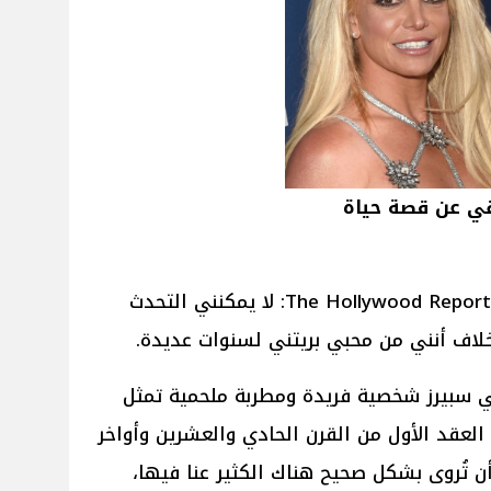
قي عن قصة حياة
قال المخرج جون إم تشو لموقع The Hollywood Reporter: لا يمكنني التحدث
بخلاف أنني من محبي بريتني لسنوات عديدة.
تني سبيرز شخصية فريدة ومطربة ملحمية تمثل
العقد الأول من القرن الحادي والعشرين وأواخر
 تُروى بشكل صحيح هناك الكثير عنا فيها،