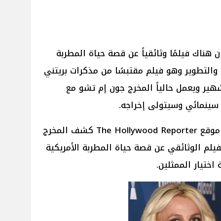
 هناك فيلمًا وثائقياً عن قصة حياة المطربة
د والتطوير وهو فيلم مقتبسًا من مذكرات بريتني
اب The Woman in Me الشهير ويعمل حالياً المخرج جون إم تشو مع
 سينمائي وسيتولى إخراجه.
لذلك خلال مقابلة أجريت مؤخرًا مع موقع The Hollywood Reporter كشف المخرج
لم الوثائقي عن قصة حياة المطربة الأمريكية
اختيار الممثلين.