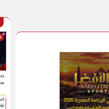
1
تح
سلا
أشي
تؤث