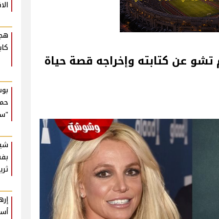
الا
هجو
كاب
 تشو عن كتابته وإخراجه قصة حياة
بوس
حما
"سع
شير
بفس
ثري
إره
أسب