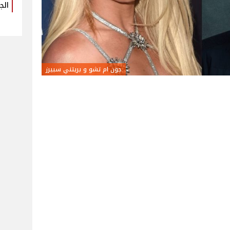
الج
جون ام تشو و بريتني سبيرز