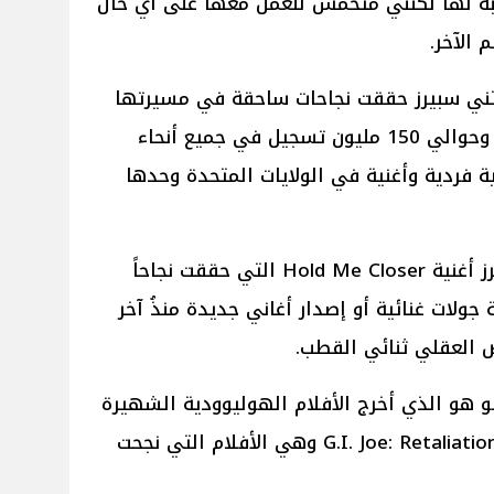
نسبة لها لكنني متحمس للعمل معها على أي حال
 الآخر.
بريتني سبيرز حققت نجاحات ساحقة في مسيرتها
المهنية، حيثُ فازت بـ جائزة جرامي وحوالي 150 مليون تسجيل في جميع أنحاء
 ألبوم وأغنية فردية وأغنية في الولايات المتحدة وحدها
وكان آخر أعمال الفنانة بريتني سپيرز أغنية Hold Me Closer التي حققت نجاحاً
ة جولات غنائية أو إصدار أغاني جديدة منذُ آخر
ض العقلي ثنائي القطب.
و هو الذي أخرج الأفلام الهوليوودية الشهيرة
مثل Wicked و In the Heights و G.I. Joe: Retaliation وهي الأفلام التي نجحت