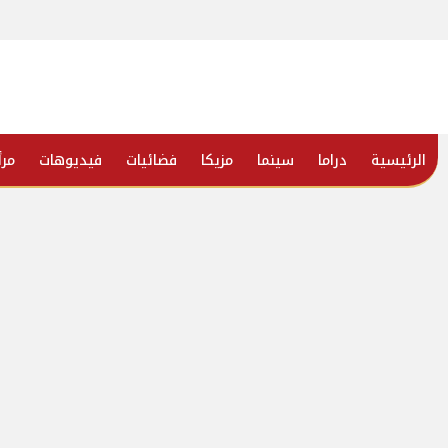
الرئيسية
دراما
سينما
مزيكا
فضائيات
فيديوهات
مرأ