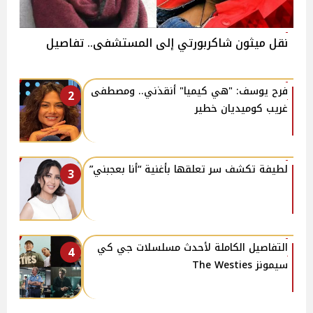
نقل ميثون شاكربورتي إلى المستشفى.. تفاصيل
فرح يوسف: "هي كيميا" أنقذني.. ومصطفى
2
غريب كوميديان خطير
لطيفة تكشف سر تعلقها بأغنية “أنا بعجبني”
3
التفاصيل الكاملة لأحدث مسلسلات جي كي
4
سيمونز The Westies