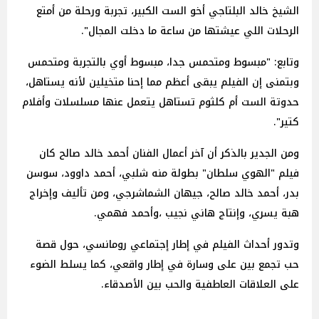
الشيخ خالد البلتاجي أخو الست الكبير، تجربة ورحلة من أمتع
الرحلات اللي عيشتها من ساعة ما دخلت المجال".
وتابع: "مبسوط ومتحمس جدا، مبسوط أوي بالتجربة ومتحمس
وبتمنى إن الفيلم يبقى أعظم مما إحنا متخيلين لأنه يستاهل،
حدوتة الست أم كلثوم تستاهل يتعمل عنها مسلسلات وأفلام
كتير".
ومن الجدير بالذكر أن آخر أعمال الفنان أحمد خالد صالح كان
فيلم "الهوي سلطان" بطولة منه شلبي، أحمد داوود، سوسن
بدر، أحمد خالد صالح، جيهان الشماشرجي، ومن تأليف وإخراج
هبة يسري، وإنتاج هاني نجيب ،وأحمد فهمي.
وتدور أحداث الفيلم في إطار إجتماعي رومانسي، حول قصة
حب تجمع بين على وسارة في إطار واقعي، كما يسلط الضوء
على العلاقات العاطفية والحب بين الأصدقاء.