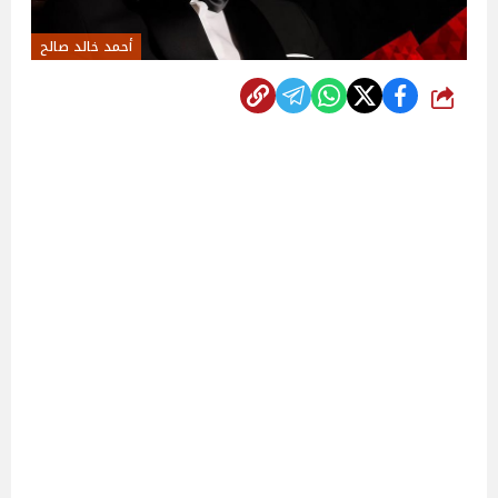
أحمد خالد صالح
شارك