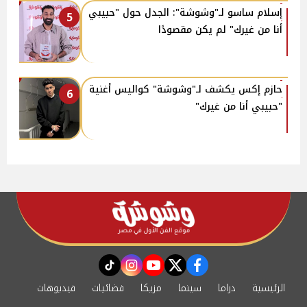
إسلام ساسو لـ"وشوشة": الجدل حول "حبيبي
5
أنا من غيرك" لم يكن مقصودًا
حازم إكس يكشف لـ"وشوشة" كواليس أغنية
6
"حبيبي أنا من غيرك"
instagram
tiktok
youtube
twitter
facebook
الرئيسية
دراما
سينما
مزيكا
فضائيات
فيديوهات