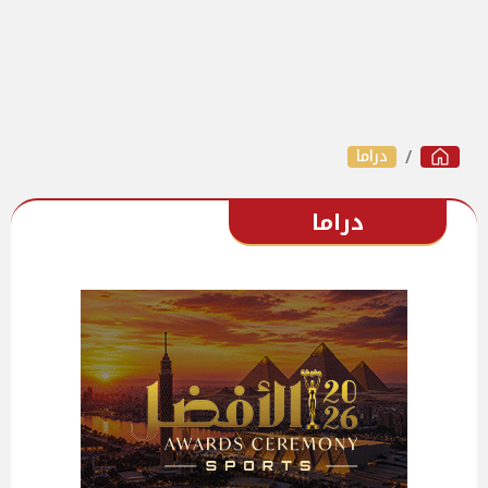
دراما
دراما