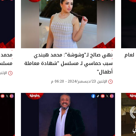
لعام
نهي صالح لـ"وشوشة": محمد هيندي
محمد 
سبب حماسي لـ مسلسل "شهادة معاملة
مسلسل
أطفال"‎
الإثنين 23/ديسمبر/2024
الإثنين 23/ديسمبر/2024 - 06:20 م