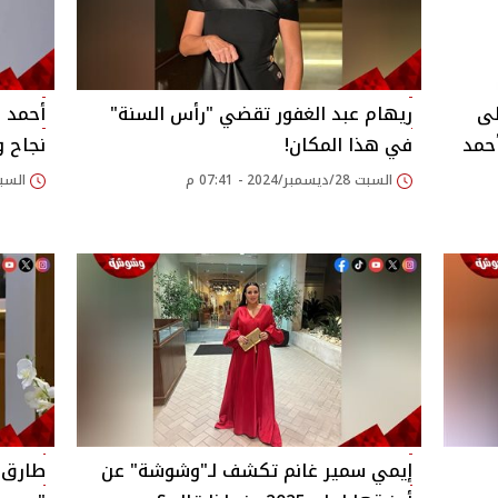
لى
ريهام عبد الغفور تقضي "رأس السنة"
أحمد 
حمد
في هذا المكان!
نجاح و
السبت 28/ديسمبر/2024 - 07:41 م
السبت 28/ديسمبر/2024
إيمي سمير غانم تكشف لـ"وشوشة" عن
طارق 