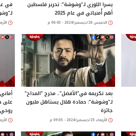
يسرا اللوزي لـ"وشوشة": تحرير فلسطين
في عيد
أهم أُمنياتي في عام 2025
لـ"وش
الخميس 26/ديسمبر/2024 - 06:43 م
الأربعاء 25/ديسمبر/24
بعد تكريمه في"الأفضل".. مخرج "المداح"
أماني
لـ"وشوشة": حمادة هلال يستاهل مليون
على حك
جائزة
روحي"
الأربعاء 25/ديسمبر/2024 - 09:05 م
الأربعاء 25/ديسمبر/24