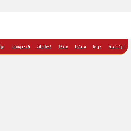
الرئيسية
دراما
سينما
مزيكا
فضائيات
فيديوهات
مرأ