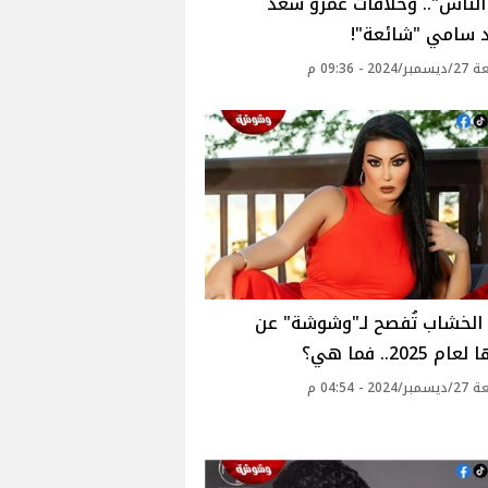
لناس".. وخلافات عمرو سعد
 سامي "شائعة"!
20 - 09:36 م
الخشاب تُفصح لـ"وشوشة" عن
 2025.. فما هي؟
20 - 04:54 م