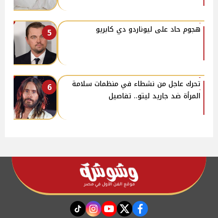
هجوم حاد على ليوناردو دي كابريو
5
تحرك عاجل من نشطاء في منظمات سلامة
6
المرأة ضد جاريد ليتو.. تفاصيل
instagram
tiktok
youtube
twitter
facebook