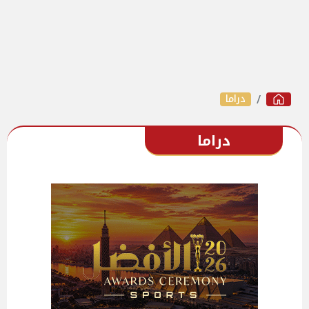
دراما
دراما