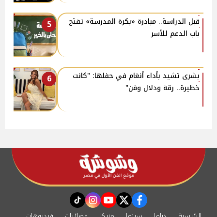
قبل الدراسة.. مبادرة «بكرة المدرسة» تفتح
5
باب الدعم للأسر
بشرى تشيد بأداء أنغام في حفلها: "كانت
6
خطيرة.. رقة ودلال وفن"
instagram
tiktok
youtube
twitter
facebook
الرئيسية
دراما
سينما
مزيكا
فضائيات
فيديوهات