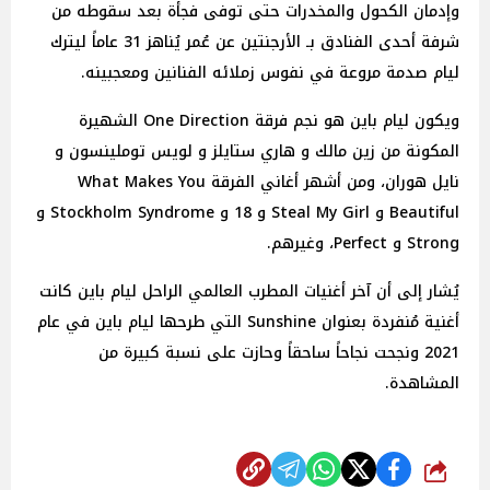
وإدمان الكحول والمخدرات حتى توفى فجأة بعد سقوطه من
شرفة أحدى الفنادق بـ الأرجنتين عن عُمر يُناهز 31 عاماً ليترك
ليام صدمة مروعة في نفوس زملائه الفنانين ومعجبينه.
ويكون ليام باين هو نجم فرقة One Direction الشهيرة
المكونة من زين مالك و هاري ستايلز و لويس توملينسون و
نايل هوران، ومن أشهر أغاني الفرقة What Makes You
Beautiful و Steal My Girl و 18 و Stockholm Syndrome و
Strong و Perfect، وغيرهم.
يُشار إلى أن آخر أغنيات المطرب العالمي الراحل ليام باين كانت
أغنية مُنفردة بعنوان Sunshine التي طرحها ليام باين في عام
2021 ونجحت نجاحاً ساحقاً وحازت على نسبة كبيرة من
المشاهدة.
شارك