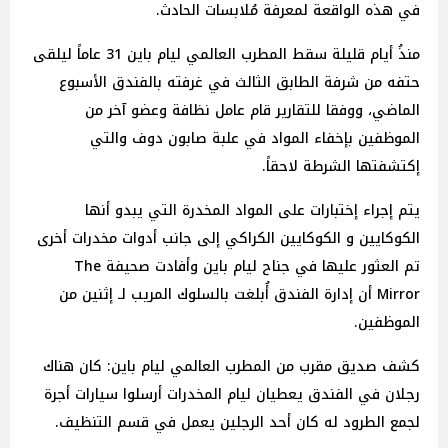
في هذه الواقعة لمعرفة مُلابسات الحادث.
منذُ أيام قليلة سقط المطرب العالمي ليام باين 31 عاماً ليلقى
حتفه من شرفة الطابق الثالث في غرفته بالفندق الأسبوع
الماضي، ووفقا للتقارير قام عامل نظافة وعضو آخر من
الموظفين بإخفاء المواد في علبة صابون دوف والتي
إكتشفتها الشرطة لاحقاً.
يتم إجراء إختبارات على المواد المخدرة التي يبدو أنها
الكوكايين و الكوكايين الكراكي إلى جانب أدوات مخدرات أخرى
تم العثور عليها في جناح ليام باين وأفادت صحيفة The
Mirror أن إدارة الفندق أُبلغت بالسلوك المريب لـ إثنين من
الموظفين.
كشف صديق مقرب من المطرب العالمي ليام باين: كان هناك
رجلان في الفندق يعطيان ليام المخدرات أرسلوا سيارات أجرة
لجمع الطرود له كان أحد الرجلين يعمل في قسم التنظيف.