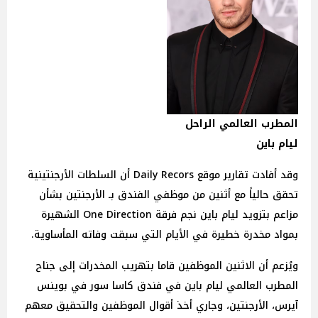
المطرب العالمي الراحل
ليام باين
وقد أفادت تقارير موقع Daily Recors أن السلطات الأرجنتينية
تحقق حالياً مع أثنين من موظفي الفندق بـ الأرجنتين بشأن
مزاعم بتزويد ليام باين نجم فرقة One Direction الشهيرة
بمواد مخدرة خطيرة في الأيام التي سبقت وفاته المأساوية.
ويُزعم أن الاثنين الموظفين قاما بتهريب المخدرات إلى جناح
المطرب العالمي ليام باين في فندق كاسا سور في بوينس
آيرس، الأرجنتين، وجاري أخذ أقوال الموظفين والتحقيق معهم