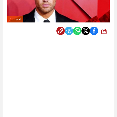
ليام باين
شارك