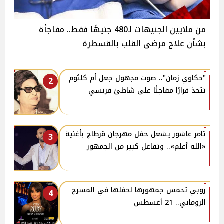
من ملايين الجنيهات لـ480 جنيهًا فقط.. مفاجأة
بشأن علاج مرضى القلب بالقسطرة
"حكاوي زمان".. صوت مجهول جعل أم كلثوم
2
تتخذ قرارًا مفاجئًا على شاطئ فرنسي
تامر عاشور يشعل حفل مهرجان قرطاج بأغنية
3
«الله أعلم».. وتفاعل كبير من الجمهور
روبي تحمس جمهورها لحفلها في المسرح
4
الروماني.. 21 أغسطس