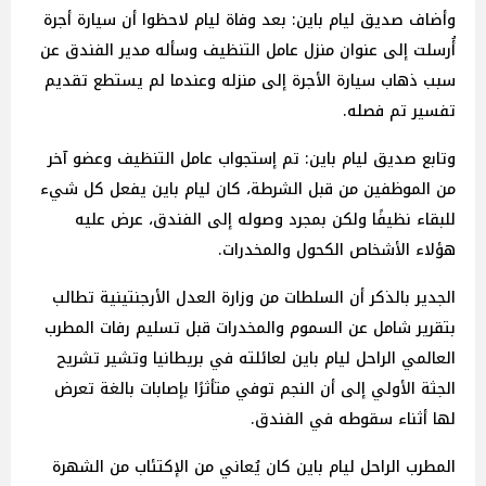
وأضاف صديق ليام باين: بعد وفاة ليام لاحظوا أن سيارة أجرة
أُرسلت إلى عنوان منزل عامل التنظيف وسأله مدير الفندق عن
سبب ذهاب سيارة الأجرة إلى منزله وعندما لم يستطع تقديم
تفسير تم فصله.
وتابع صديق ليام باين: تم إستجواب عامل التنظيف وعضو آخر
من الموظفين من قبل الشرطة، كان ليام باين يفعل كل شيء
للبقاء نظيفًا ولكن بمجرد وصوله إلى الفندق، عرض عليه
هؤلاء الأشخاص الكحول والمخدرات.
الجدير بالذكر أن السلطات من وزارة العدل الأرجنتينية تطالب
بتقرير شامل عن السموم والمخدرات قبل تسليم رفات المطرب
العالمي الراحل ليام باين لعائلته في بريطانيا وتشير تشريح
الجثة الأولي إلى أن النجم توفي متأثرًا بإصابات بالغة تعرض
لها أثناء سقوطه في الفندق.
المطرب الراحل ليام باين كان يُعاني من الإكتئاب من الشهرة