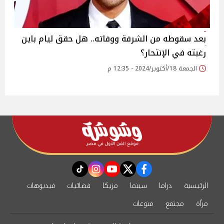
بعد سقوطه من الشرفة ووفاته.. هل حقق ليام باين
رغبته في الإنتحار؟
الجمعة 18/أكتوبر/2024 - 12:35 م
instagram
tiktok
youtube
twitter
facebook
الرئيسية
دراما
سينما
مزيكا
فضائيات
فيديوهات
مرأة
مجتمع
منوعات