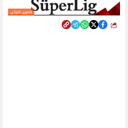
الدورى التركي
شارك