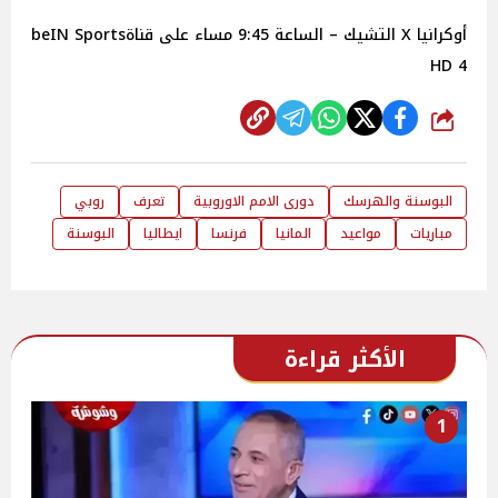
أوكرانيا X التشيك – الساعة 9:45 مساء على قناةbeIN Sports
HD 4
شارك
البوسنة والهرسك
دورى الامم الاوروبية
تعرف
روبي
مباريات
مواعيد
المانيا
فرنسا
ايطاليا
البوسنة
الأكثر قراءة
1