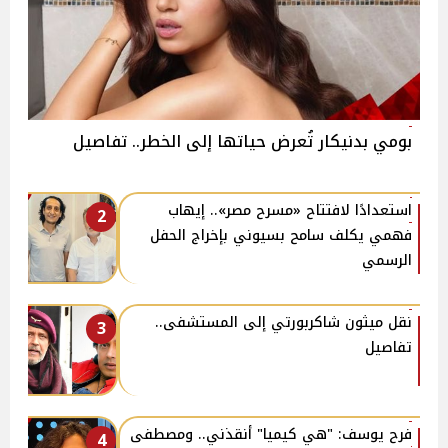
بومي بدنيكار تُعرض حياتها إلى الخطر.. تفاصيل
استعدادًا لافتتاح «مسرح مصر».. إيهاب
2
فهمي يكلف سامح بسيوني بإخراج الحفل
الرسمي
نقل ميثون شاكربورتي إلى المستشفى..
3
تفاصيل
فرح يوسف: "هي كيميا" أنقذني.. ومصطفى
4