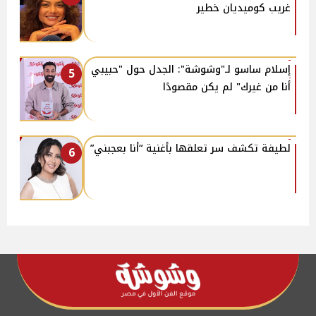
غريب كوميديان خطير
إسلام ساسو لـ"وشوشة": الجدل حول "حبيبي
5
أنا من غيرك" لم يكن مقصودًا
لطيفة تكشف سر تعلقها بأغنية “أنا بعجبني”
6