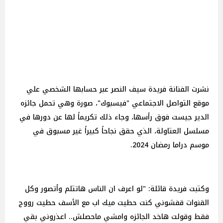
نشرت الفنانة فريدة سيف النصر عبر حسابها الشخصي علي
موقع التواصل الاجتماعي "فيسبوك"، صورة وهي تحمل جائزه
الدير جيست فوق رأسها، وجاء ذلك تكريماً لها عن دورها في
مسلسل العتاولة، الذي حقق نجاحاً كبيراً غير مسبوق في
موسم دراما رمضان 2024.
وكتبت فريدة قائلة: "لو اعرف ان الناس هاتتلم وأتصور وكل
القنوات قفشوني كنت حطيت ميك اب مع الأسف حطيت رووج
فقط وقولت هاخد الجائزه وامشي ماحصلش.. اعذروني بقي