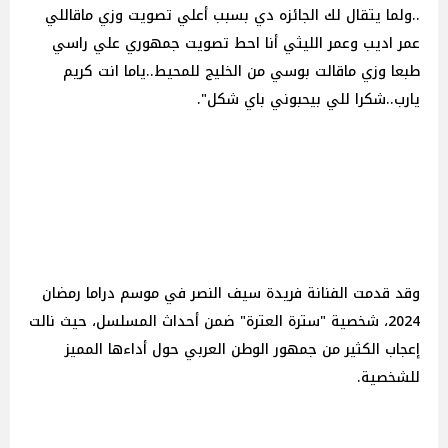
..ولما يتقال لك الجائزه دي بسبب أعلي تصويت وزي ماقاللي
عمر اديب وعمر الليثي أنا احط تصويت جمهوري علي راسي
طبعا وزي ماقالت بوسي من الخليج للمحيط..ياما انت كريم
يارب..شكرا للي بيحبوني باي شكل".
وقد قدمت الفنانة فريدة سيف النصر في موسم دراما رمضان
2024، شخصية "سترة العترة" ضمن أحداث المسلسل، حيث نالت
إعجاب الكثير من جمهور الوطن العربي حول أداءها المميز
للشخصية.