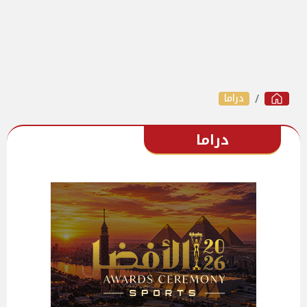
دراما
دراما