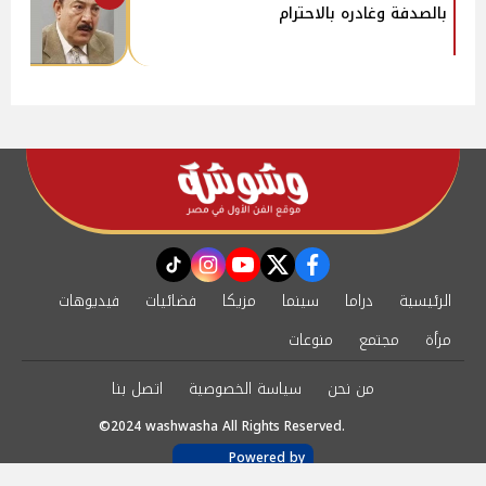
بالصدفة وغادره بالاحترام
instagram
tiktok
youtube
twitter
facebook
الرئيسية
دراما
سينما
مزيكا
فضائيات
فيديوهات
مرأة
مجتمع
منوعات
من نحن
سياسة الخصوصية
اتصل بنا
©2024 washwasha All Rights Reserved.
Powered by