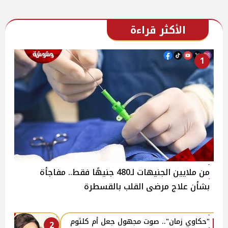
الأكثر قراءة
1
من ملايين الجنيهات لـ480 جنيهًا فقط.. مفاجأة
بشأن علاج مرضى القلب بالقسطرة
"حكاوي زمان".. صوت مجهول جعل أم كلثوم
2