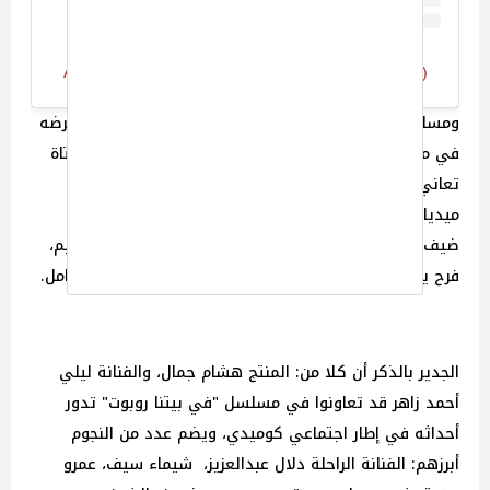
A post shared by Hisham Gamal (@hishamgamalbb)
ومسلسل "أعلي نسبة مشاهدة" مكون من 16حلقة، تم عرضه
في موسم دراما رمضان 2024، وتدور أحداثه حول قصة فتاة
تعاني من الفقر هي، وأسرتها وتحظي بمواقع السوشيال
ميديا، هي وشقيقتها، والمسلسل من بطولة: سلمي أبو
ضيف، ليلي أحمد زاهر، انتصار، محمد محمود، هند عبدالحليم،
فرح يوسف، إسلام ابراهيم، فكرة، وإخراج ياسمين أحمد كامل.
الجدير بالذكر أن كلا من: المنتج هشام جمال، والفنانة ليلي
أحمد زاهر قد تعاونوا في مسلسل "في بيتنا روبوت" تدور
أحداثه في إطار اجتماعي كوميدي، ويضم عدد من النجوم
أبرزهم: الفنانة الراحلة دلال عبدالعزيز، شيماء سيف، عمرو