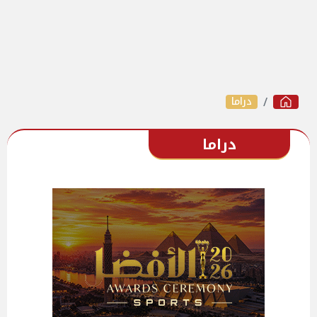
دراما
دراما