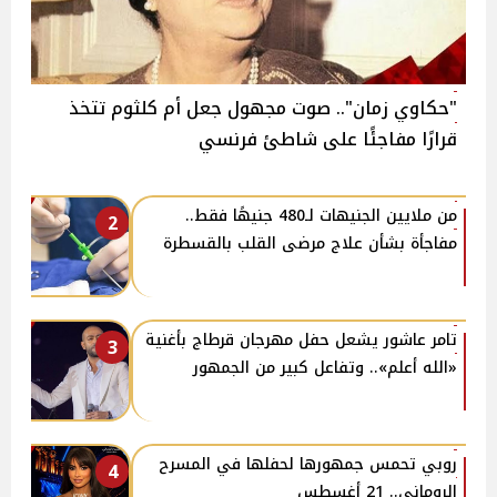
"حكاوي زمان".. صوت مجهول جعل أم كلثوم تتخذ
قرارًا مفاجئًا على شاطئ فرنسي
من ملايين الجنيهات لـ480 جنيهًا فقط..
2
مفاجأة بشأن علاج مرضى القلب بالقسطرة
تامر عاشور يشعل حفل مهرجان قرطاج بأغنية
3
«الله أعلم».. وتفاعل كبير من الجمهور
روبي تحمس جمهورها لحفلها في المسرح
4
الروماني.. 21 أغسطس