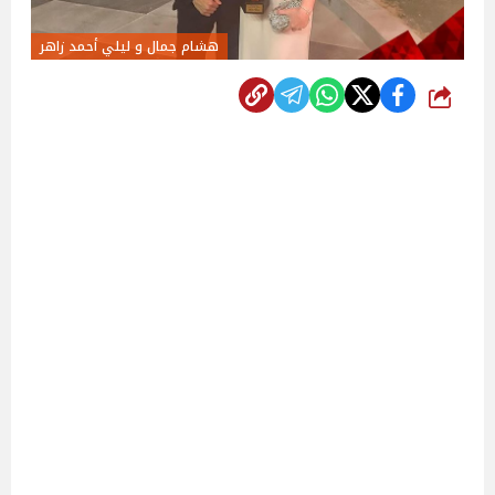
هشام جمال و ليلي أحمد زاهر
شارك