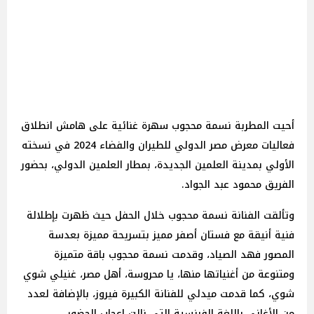
أحيت المطربة نسمة محجوب سهرة غنائية على هامش انطلاق
فعاليات معرض مصر الدولي للطيران والفضاء 2024 في نسخته
الأولي بمدينة العلمين الجديدة، بمطار العلمين الدولي، بحضور
الفريق محمود عبد الجواد.
وتألقت الفنانة نسمة محجوب خلال الحفل حيث ظهرت بإطلالة
فنية أنيقة مع فستان أصفر مميز بتسريحة مميزة بعدسة
المصور فهد الصياد، وقدمت نسمة محجوب باقة متميزة
ومتنوعة من أغنياتها منها، يا محروسة، أهل مصر، غنيلي شوي
شوي، كما قدمت ميدلي للفنانة الكبيرة فيروز، بالإضافة لعدد
من الأغاني باللغة الفرنسية التى نالت إعجاب الحضور.