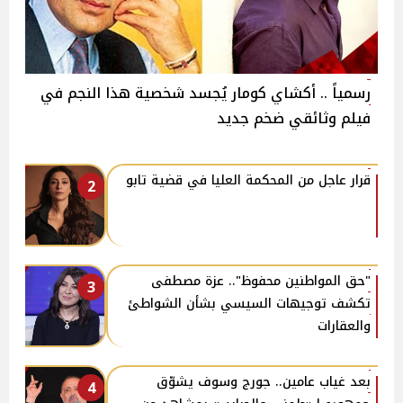
رسمياً .. أكشاي كومار يُجسد شخصية هذا النجم في
فيلم وثائقي ضخم جديد
قرار عاجل من المحكمة العليا في قضية تابو
2
"حق المواطنين محفوظ".. عزة مصطفى
3
تكشف توجيهات السيسي بشأن الشواطئ
والعقارات
بعد غياب عامين.. جورج وسوف يشوّق
4