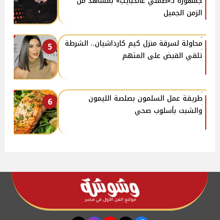
جمهوره لـ«طمني عالحبايب» بمشاهد من
الزمن الجميل
محاولة لسرقة منزل كيم كارداشيان.. الشرطة
5
تلقي القبض على المتهم
طريقة عمل السلمون بصلصة الليمون
6
والشبت بأسلوب صحي