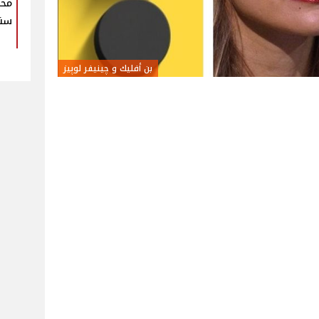
محم
سنو
بن أفليك و چينيفر لوپيز