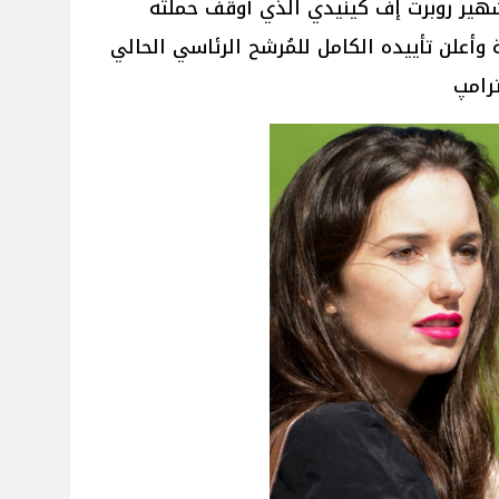
هير روبرت إف كينيدي الذي أوقف حملته
ة وأعلن تأييده الكامل للمُرشح الرئاسي الحالي
رامپ