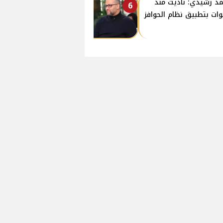
د رشيدي: ناديت منذ
6
ات بتطبيق نظام الحوافز