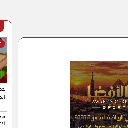
1
حمو
الم
أغن