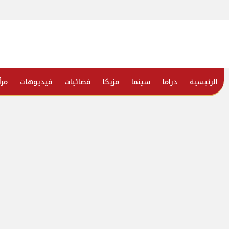
الرئيسية
دراما
سينما
مزيكا
فضائيات
فيديوهات
مرأ