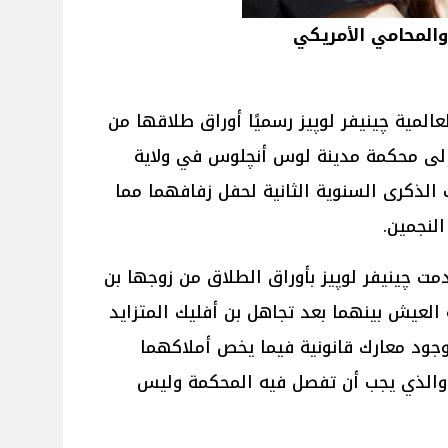
المحامي الأمريكي
عالمية چينيفر لوپيز رسميًا أوراق طلاقها من
 إلى محكمة مدينة لوس أنچلوس في ولاية
 الذكرى السنوية الثانية لحفل زفافهما مما
لنجمين.
مت چينيفر لوپيز بأوراق الطلاق من زوجها بن
العيش بينهما بعد تجاهل بن أفليك المتزايد
وجود معارك قانونية فيما يخص أملاكهما
والذي يجب أن تفصل فيه المحكمة وليس