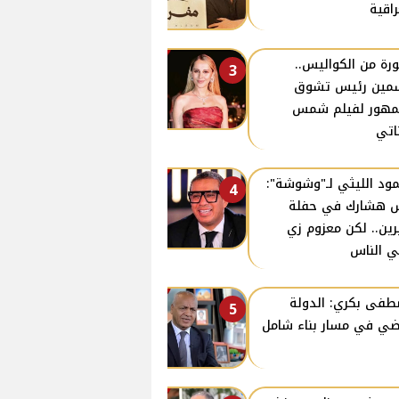
راقية
رة من الكواليس..
3
مين رئيس تشوق
مهور لفيلم شمس
ناتي
ود الليثي لـ"وشوشة":
4
 هشارك في حفلة
ين.. لكن معزوم زي
ي الناس
فى بكري: الدولة
5
ي في مسار بناء شامل