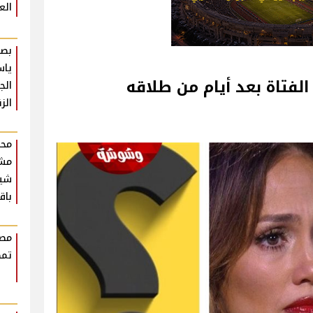
الع
بصو
ياس
لفتاة بعد أيام من طلاقه
الج
الز
محم
مش
شير
باق
مصط
تمض