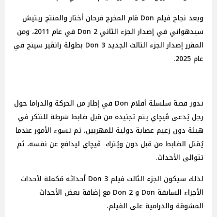
وبعد نجاح فيلم Don قام المخرج فرحان أختار والمنتج ريتيش
سيدهواني في إصدار الجزء الثاني Don 2 في عام 2011، ومن
المقرر إصدار الجزء الثالث الجديد Don 3 بطولة رانڤير سينج في
عام 2025.
تدور قصة سلسلة أفلام Don في إطار من الحركة والدراما حول
رجل يُدعى ڤيچاي يتم تجنيده من قبل ضابط شرطة للتنكر في
هيئة دون زعيم عصابة دولية للمهربين، ثم تسوء الأمور عندما
يُقتل الضابط من قبل دون ويُترك ڤيچاي ليدافع عن نفسه، ثم
تتوالى الأحداث.
لذلك سيكون الجزء الثالث فيلم Don 3 أحداثه مُكملة لأحداث
الأجزاء السابقة Don و Don 2 مع إضافة بعض الأحداث
المشوقة والدرامية على الفيلم.