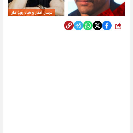
فرحان أختار و شاه روخ خان
شارك