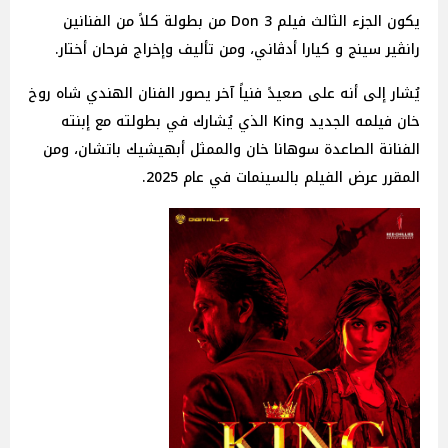
يكون الجزء الثالث فيلم Don 3 من بطولة كلاً من الفنانين
رانڤير سينج و كيارا أدڤاني، ومن تأليف وإخراج فرحان أختار.
يُشار إلى أنه على صعيدً فنياً آخر يصور الفنان الهندي شاه روخ
خان فيلمه الجديد King الذي يُشارك في بطولته مع إبنته
الفنانة الصاعدة سوهانا خان والممثل أبهيشيك باتشان، ومن
المقرر عرض الفيلم بالسينمات في عام 2025.