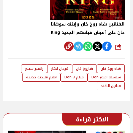
الفنانين شاه روخ خان وإبنته سوهانا
خان على أفيش فيلمهم الجديد King
شارك
شاه روخ خان
شاروخ خان
فرحان اختار
رانفير سينج
سلسلة افلام Don
فيلم Don 3
افلام هندية جديدة
فنانين الهند
الأكثر قراءة