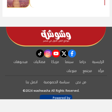
instagram
tiktok
youtube
twitter
facebook
الرئيسية
دراما
سينما
مزيكا
فضائيات
فيديوهات
مرأة
مجتمع
منوعات
من نحن
سياسة الخصوصية
اتصل بنا
©2024 washwasha All Rights Reserved.
Powered by