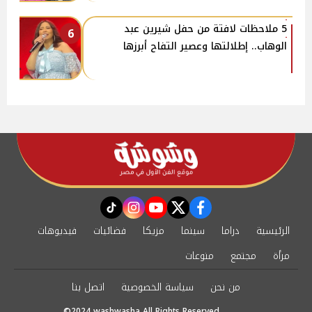
5 ملاحظات لافتة من حفل شيرين عبد
6
الوهاب.. إطلالتها وعصير التفاح أبرزها
instagram
tiktok
youtube
twitter
facebook
الرئيسية
دراما
سينما
مزيكا
فضائيات
فيديوهات
مرأة
مجتمع
منوعات
من نحن
سياسة الخصوصية
اتصل بنا
©2024 washwasha All Rights Reserved.