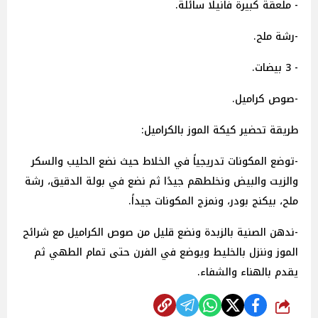
- ملعقة كبيرة فانيلا سائلة.
-رشة ملح.
- 3 بيضات.
-صوص كراميل.
طريقة تحضير كيكة الموز بالكراميل:
-توضع المكونات تدريجياً في الخلاط حيث نضع الحليب والسكر
والزيت والبيض ونخلطهم جيدًا ثم نضع في بولة الدقيق، رشة
ملح، بيكنج بودر، ونمزج المكونات جيداً.
-ندهن الصنية بالزبدة ونضع قليل من صوص الكراميل مع شرائح
الموز وننزل بالخليط ويوضع في الفرن حتى تمام الطهي ثم
يقدم بالهناء والشفاء.
شارك