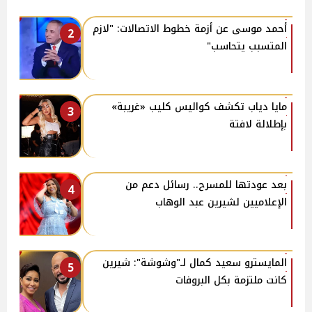
أحمد موسى عن أزمة خطوط الاتصالات: "لازم
2
المتسبب يتحاسب"
مايا دياب تكشف كواليس كليب «غريبة»
3
بإطلالة لافتة
بعد عودتها للمسرح.. رسائل دعم من
4
الإعلاميين لشيرين عبد الوهاب
المايسترو سعيد كمال لـ"وشوشة": شيرين
5
كانت ملتزمة بكل البروفات