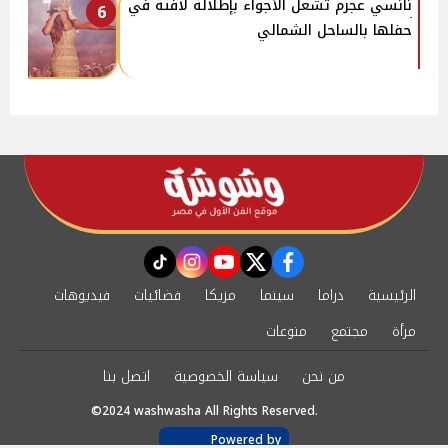
نانسي عجرم تشعل الأجواء بإطلالة لافتة في
6
حفلها بالساحل الشمالي
instagram
tiktok
youtube
twitter
facebook
الرئيسية
دراما
سينما
مزيكا
فضائيات
فيديوهات
مرأة
مجتمع
منوعات
من نحن
سياسة الخصوصية
اتصل بنا
©2024 washwasha All Rights Reserved.
Powered by