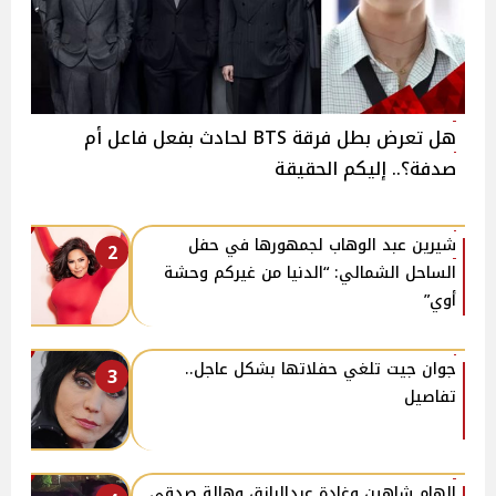
هل تعرض بطل فرقة BTS لحادث بفعل فاعل أم
صدفة؟.. إليكم الحقيقة
شيرين عبد الوهاب لجمهورها في حفل
2
الساحل الشمالي: “الدنيا من غيركم وحشة
أوي”
جوان جيت تلغي حفلاتها بشكل عاجل..
3
تفاصيل
إلهام شاهين وغادة عبدالرازق وهالة صدقي