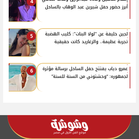
4
أبرز حضور حفل شيرين عبد الوهاب بالساحل
لجين خليفة عن "لولا البنات": كليب الهضبة
5
تجربة عظيمة.. والزغاريد كانت حقيقية
عمرو دياب يفتتح حفل الساحل برسالة مؤثرة
6
لجمهوره: “وحشتوني من السنة للسنة”