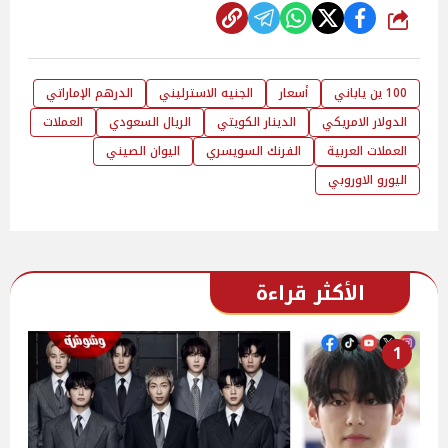
شارك
100 ين ياباني
أسعار
الجنيه الاسترليني
الدرهم الإماراتي
الدولار الامريكي
الدينار الكويتي
الريال السعودي
العملات
العملات العربية
الفرنك السويسري
اليوان الصيني
اليورو الاوروبي
الأكثر قراءة
1